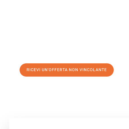
Pancevo
Il tuo trasloco Firenze Pancevo può essere così facile! 
servizio di prima classe
e assicurati i
migliori prezzi in 
Richiedo ora la tua offerta personalizzata e fai il prim
trasloco senza stress a Pancevo
RICEVI UN'OFFERTA NON VINCOLANTE
100% non vincolante – Risposta garantita entro 15 minuti.