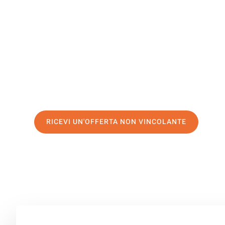
Leskovac
Il tuo trasloco Firenze Leskovac può essere così facile! 
servizio di prima classe
e assicurati i
migliori prezzi in 
Richiedo ora la tua offerta personalizzata e fai il prim
trasloco senza stress a Leskovac
RICEVI UN'OFFERTA NON VINCOLANTE
100% non vincolante – Risposta garantita entro 15 minuti.