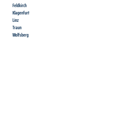
Feldkirch
Klagenfurt
Linz
Traun
Wolfsberg
Richiedi ora la tua
offerta
al
miglior
prezzo !
Inviateci adesso la vostra richiesta non vincolante e
assicuratevi la vostra
offerta di trasloco per le vostre esigenze
a Firenze
al miglior prezzo! Approfitta dell’occasione per