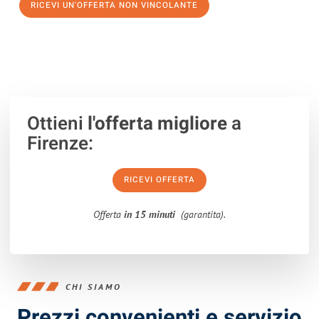
RICEVI UN'OFFERTA NON VINCOLANTE
100% non vincolante – Risposta garantita entro 15 minuti.
Ottieni
l'offerta migliore
a
Firenze:
RICEVI OFFERTA
Offerta
in 15 minuti
(garantita).
CHI SIAMO
Prezzi convenienti e servizio