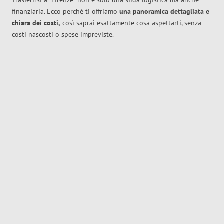
Trasferirsi a
Firenze
non è solo una sfida logistica ma anche
finanziaria. Ecco perché ti offriamo
una panoramica dettagliata e
chiara dei costi,
così saprai esattamente cosa aspettarti, senza
costi nascosti o spese impreviste.