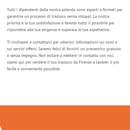
Tutti i dipendenti della nostra azienda sono esperti e formati per
garantire un processo di trasloco senza intoppi. La nostra
priorità è la tua soddisfazione e faremo tutto il possibile per
rispondere alle tue esigenze e superare le tue aspettative.
Ti invitiamo a contattarci per ulteriori informazioni sui costi e
sui servizi offerti. Saremo felici di fornirti un preventivo gratuito
e senza impegno. Non esitare a metterti in contatto con noi,
siamo qui per rendere il tuo trasloco da Firenze a Leoben il più
facile e conveniente possibile.
Traslochi Firenze in numeri: