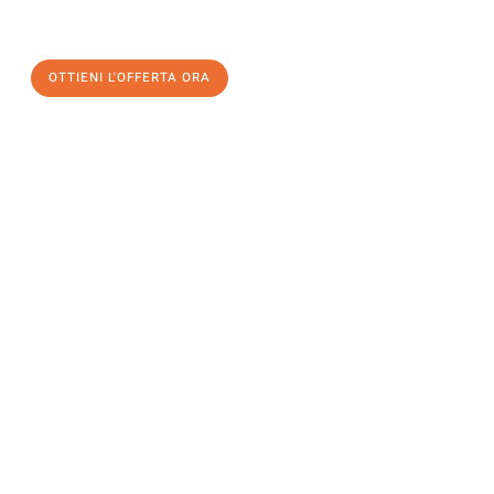
un
trasloco senza stress
e con il massimo comfort:
OTTIENI L'OFFERTA ORA