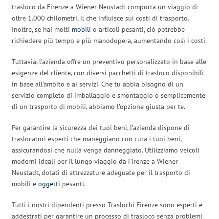
trasloco da Firenze a Wiener Neustadt comporta un viaggio di
oltre 1.000 chilometri, il che influisce sui costi di trasporto.
Inoltre, se hai molti
mobili
o articoli pesanti, ciò potrebbe
richiedere più tempo e più manodopera, aumentando così i costi.
Tuttavia, l’azienda offre un preventivo personalizzato in base alle
esigenze del cliente, con diversi pacchetti di trasloco disponibili
in base all’ambito e ai servizi. Che tu abbia bisogno di un
servizio completo di imballaggio e smontaggio o semplicemente
di un trasporto di mobili, abbiamo l’opzione giusta per te.
Per garantire la sicurezza dei tuoi beni, l’azienda dispone di
traslocatori esperti che maneggiano con cura i tuoi beni,
assicurandosi che nulla venga danneggiato. Utilizziamo veicoli
moderni ideali per il lungo viaggio da Firenze a Wiener
Neustadt, dotati di attrezzature adeguate per il trasporto di
mobili e
oggetti
pesanti.
Tutti i nostri dipendenti presso Traslochi Firenze sono esperti e
addestrati per garantire un processo di trasloco senza problemi.