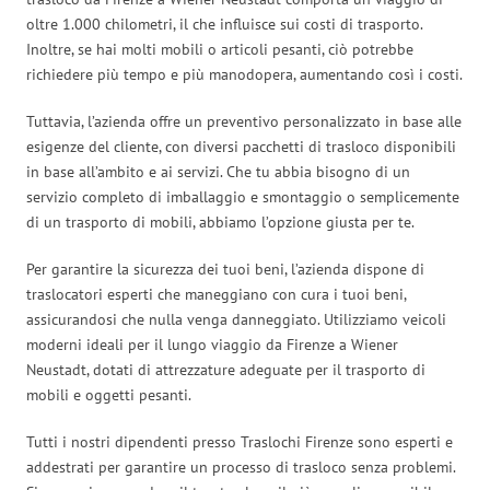
oltre 1.000 chilometri, il che influisce sui costi di trasporto.
Inoltre, se hai molti mobili o articoli pesanti, ciò potrebbe
richiedere più tempo e più manodopera, aumentando così i costi.
Tuttavia, l’azienda offre un preventivo personalizzato in base alle
esigenze del cliente, con diversi pacchetti di trasloco disponibili
in base all’ambito e ai servizi. Che tu abbia bisogno di un
servizio completo di imballaggio e smontaggio o semplicemente
di un trasporto di mobili, abbiamo l’opzione giusta per te.
Per garantire la sicurezza dei tuoi beni, l’azienda dispone di
traslocatori esperti che maneggiano con cura i tuoi beni,
assicurandosi che nulla venga danneggiato. Utilizziamo veicoli
moderni ideali per il lungo viaggio da Firenze a Wiener
Neustadt, dotati di attrezzature adeguate per il trasporto di
mobili e oggetti pesanti.
Tutti i nostri dipendenti presso Traslochi Firenze sono esperti e
addestrati per garantire un processo di trasloco senza problemi.