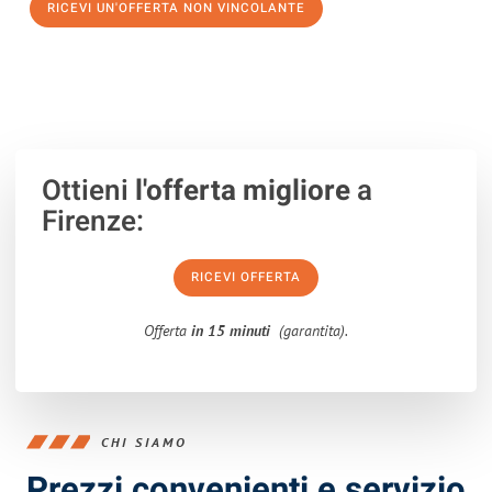
RICEVI UN'OFFERTA NON VINCOLANTE
100% non vincolante – Risposta garantita entro 15 minuti.
Ottieni
l'offerta migliore
a
Firenze:
RICEVI OFFERTA
Offerta
in 15 minuti
(garantita).
CHI SIAMO
Prezzi convenienti e servizio