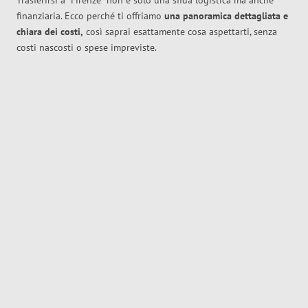
Trasferirsi a
Firenze
non è solo una sfida logistica ma anche
finanziaria. Ecco perché ti offriamo
una panoramica dettagliata e
chiara dei costi,
così saprai esattamente cosa aspettarti, senza
costi nascosti o spese impreviste.