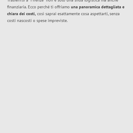
Trasferirsi a
Firenze
non è solo una sfida logistica ma anche
finanziaria. Ecco perché ti offriamo
una panoramica dettagliata e
chiara dei costi,
così saprai esattamente cosa aspettarti, senza
costi nascosti o spese impreviste.