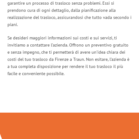
garantire un processo di trasloco senza problemi. Essi si
prendono cura di ogni dettaglio, dalla pianificazione alla
realizzazione del trasloco, assicurandosi che tutto vada secondo i
piani.
Se desideri maggiori informazioni sui costi e sui servizi, ti
invitiamo a contattare l’azienda. Offrono un preventivo gratuito
e senza impegno, che ti permetterà di avere un’idea chiara dei
costi del tuo trasloco da Firenze a Traun. Non esitare, l’azienda è
a tua completa disposizione per rendere il tuo trasloco il più
facile e conveniente possibile.
Traslochi Firenze in numeri: