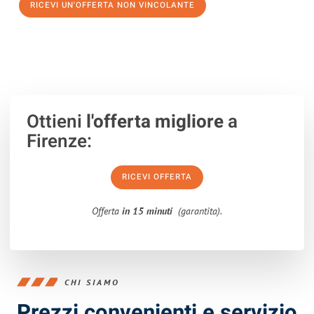
RICEVI UN'OFFERTA NON VINCOLANTE
100% non vincolante – Risposta garantita entro 15 minuti.
Ottieni
l'offerta migliore
a
Firenze:
RICEVI OFFERTA
Offerta
in 15 minuti
(garantita).
CHI SIAMO
Prezzi convenienti e servizio