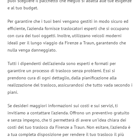
puoi scegliere il pacchetto che meglio si adatta alle tue esigenze
e al tuo budget.
Per garantire che i tuoi beni vengano gestiti in modo sicuro ed
efficiente, l’azienda fornisce traslocatori esperti che si occupano
con cura dei tuoi oggetti. Inoltre, utilizzano veicoli moderni
ideali per il lungo viaggio da Firenze a Traun, garantendo che
nulla venga danneggiato.
Tutti i dipendenti dell’azienda sono esperti e formati per
garantire un processo di trasloco senza problemi. Essi si
prendono cura di ogni dettaglio, dalla pianificazione alla
realizzazione del trasloco, assicurandosi che tutto vada secondo i
piani.
Se desideri maggiori informazioni sui costi e sui servizi, ti
invitiamo a contattare l’azienda. Offrono un preventivo gratuito
e senza impegno, che ti permetterà di avere un’idea chiara dei
costi del tuo trasloco da Firenze a Traun. Non esitare, l’azienda è
a tua completa disposizione per rendere il tuo trasloco il più