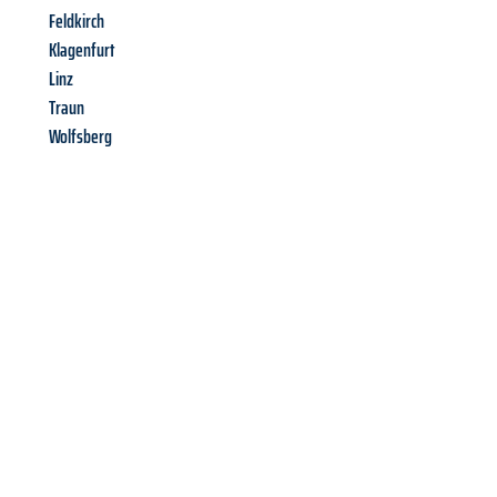
Feldkirch
Klagenfurt
Linz
Traun
Wolfsberg
Richiedi ora la tua
offerta
al
miglior
prezzo !
Inviateci adesso la vostra richiesta non vincolante e
assicuratevi la vostra
offerta di trasloco per le vostre esigenze
a Firenze
al miglior prezzo! Approfitta dell’occasione per