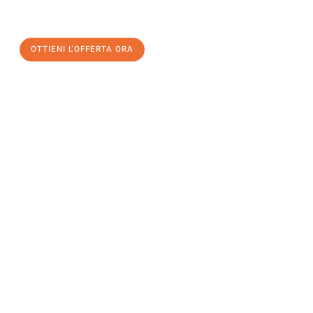
un
trasloco senza stress
e con il massimo comfort:
OTTIENI L'OFFERTA ORA