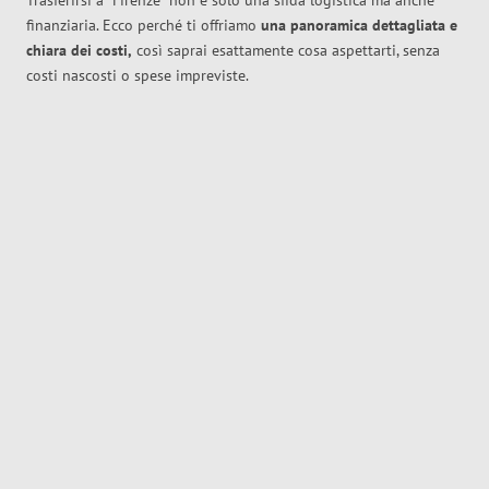
Trasferirsi a
Firenze
non è solo una sfida logistica ma anche
finanziaria. Ecco perché ti offriamo
una panoramica dettagliata e
chiara dei costi,
così saprai esattamente cosa aspettarti, senza
costi nascosti o spese impreviste.