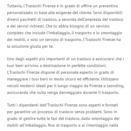
Tuttavia, l’Traslochi Firenze è in grado di offrire un preventivo
personalizzato in base alle esigenze del cliente. Sono disponibili
diversi pacchetti di trasloco, a seconda dell’ampiezza del trasloco
e dei servizi richiesti. Che tu abbia bisogno di un servizio
completo che include l’imballaggio, il trasporto e lo smontaggio
dei mobili, o solo un servizio di trasporto, l’Traslochi Firenze ha
la soluzione giusta per te.
Uno degli aspetti più importanti di un trasloco è assicurarsi che i
tuoi beni arrivino a destinazione in perfette condizioni.
L’Traslochi Firenze dispone di personale esperto in grado di
maneggiare i tuoi beni in modo sicuro ed efficiente. Utilizzano
veicoli moderni ideali per il lungo viaggio da Firenze a Leonding,
assicurando che nulla venga danneggiato durante il trasporto.
Tutti i dipendenti dell’Traslochi Firenze sono esperti e formati
per garantire un processo di trasloco senza problemi. Sono in
grado di gestire tutte le fasi del trasloco, dallo smontaggio dei
mobili all’imballaggio, fino al trasporto e al rimontaggio nella