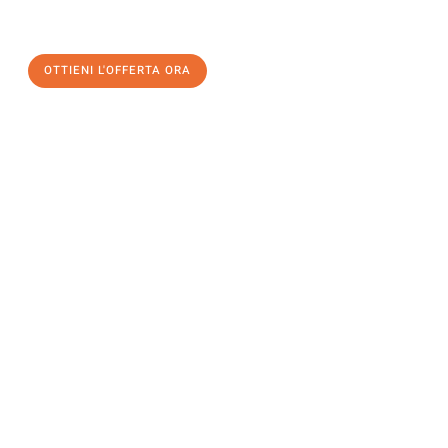
un
trasloco senza stress
e con il massimo comfort:
OTTIENI L'OFFERTA ORA