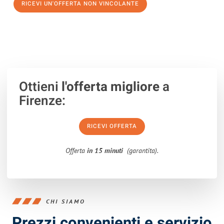
RICEVI UN'OFFERTA NON VINCOLANTE
100% non vincolante – Risposta garantita entro 15 minuti.
Ottieni
l'offerta migliore
a
Firenze:
RICEVI OFFERTA
Offerta
in 15 minuti
(garantita).
CHI SIAMO
Prezzi convenienti e servizio