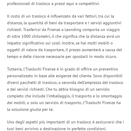
professionali di trasloco a prezzi equi e competitivi.
Il costo di un trasloco è influenzato da vari fattori, tra cui la
distanza, la quantità di beni da trasportare e i servizi aggiuntivi
richiesti. Trasferirsi da Firenze a Leonding comporta un viaggio
di oltre 1000 chilometri, il che significa che la distanza avrà un
impatto significativo sui costi. Inoltre, se hai molti mobili o
oggetti di valore da trasportare, il prezzo aumenterà a causa del
tempo e delle risorse necessarie per spostarli in modo sicuro.
Tuttavia, l’Traslochi Firenze è in grado di offrire un preventivo
personalizzato in base alle esigenze del cliente. Sono disponibili
diversi pacchetti di trasloco, a seconda dell’ampiezza del trasloco
e dei servizi richiesti. Che tu abbia bisogno di un servizio
completo che include l’imballaggio, il trasporto e lo smontaggio
dei mobili, o solo un servizio di trasporto, l’Traslochi Firenze ha
la soluzione giusta per te.
Uno degli aspetti più importanti di un trasloco è assicurarsi che i
tuoi beni arrivino a destinazione in perfette condizioni.