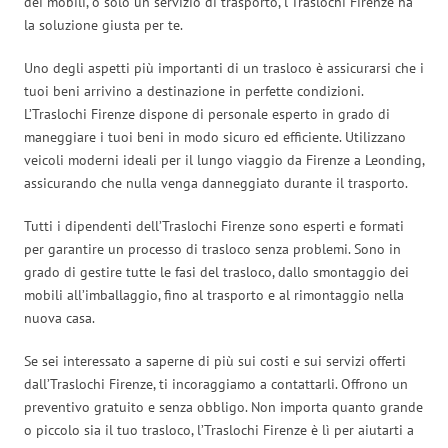
dei mobili, o solo un servizio di trasporto, l’Traslochi Firenze ha
la soluzione giusta per te.
Uno degli aspetti più importanti di un trasloco è assicurarsi che i
tuoi beni arrivino a destinazione in perfette condizioni.
L’Traslochi Firenze dispone di personale esperto in grado di
maneggiare i tuoi beni in modo sicuro ed efficiente. Utilizzano
veicoli moderni ideali per il lungo viaggio da Firenze a Leonding,
assicurando che nulla venga danneggiato durante il trasporto.
Tutti i dipendenti dell’Traslochi Firenze sono esperti e formati
per garantire un processo di trasloco senza problemi. Sono in
grado di gestire tutte le fasi del trasloco, dallo smontaggio dei
mobili all’imballaggio, fino al trasporto e al rimontaggio nella
nuova casa.
Se sei interessato a saperne di più sui costi e sui servizi offerti
dall’Traslochi Firenze, ti incoraggiamo a contattarli. Offrono un
preventivo gratuito e senza obbligo. Non importa quanto grande
o piccolo sia il tuo trasloco, l’Traslochi Firenze è lì per aiutarti a