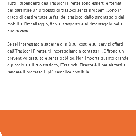
Tutti i dipendenti dell’Traslochi Firenze sono esperti e formati
per garantire un processo di trasloco senza problemi. Sono in
grado di gestire tutte le fasi del trasloco, dallo smontaggio dei
mobili all’imballaggio, fino al trasporto e al rimontaggio nella
nuova casa.
Se sei interessato a saperne di più sui costi e sui servizi offerti
dall’Traslochi Firenze, ti incoraggiamo a contattarli. Offrono un
preventivo gratuito e senza obbligo. Non importa quanto grande
o piccolo sia il tuo trasloco, l’Traslochi Firenze è lì per aiutarti a
rendere il processo il più semplice possibile.
Traslochi Firenze in numeri: