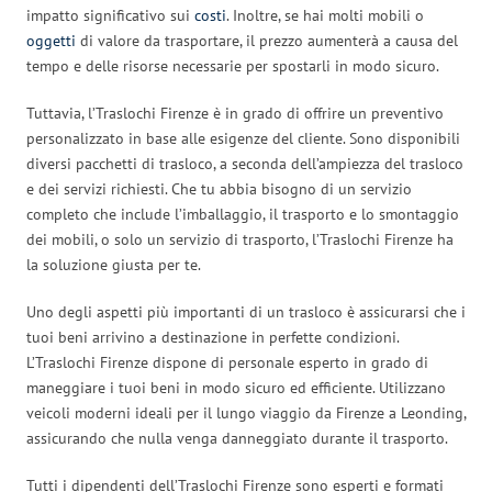
impatto significativo sui
costi
. Inoltre, se hai molti mobili o
oggetti
di valore da trasportare, il prezzo aumenterà a causa del
tempo e delle risorse necessarie per spostarli in modo sicuro.
Tuttavia, l’Traslochi Firenze è in grado di offrire un preventivo
personalizzato in base alle esigenze del cliente. Sono disponibili
diversi pacchetti di trasloco, a seconda dell’ampiezza del trasloco
e dei servizi richiesti. Che tu abbia bisogno di un servizio
completo che include l’imballaggio, il trasporto e lo smontaggio
dei mobili, o solo un servizio di trasporto, l’Traslochi Firenze ha
la soluzione giusta per te.
Uno degli aspetti più importanti di un trasloco è assicurarsi che i
tuoi beni arrivino a destinazione in perfette condizioni.
L’Traslochi Firenze dispone di personale esperto in grado di
maneggiare i tuoi beni in modo sicuro ed efficiente. Utilizzano
veicoli moderni ideali per il lungo viaggio da Firenze a Leonding,
assicurando che nulla venga danneggiato durante il trasporto.
Tutti i dipendenti dell’Traslochi Firenze sono esperti e formati