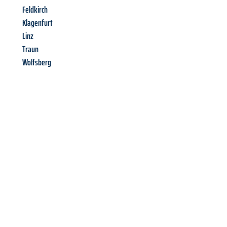
Feldkirch
Klagenfurt
Linz
Traun
Wolfsberg
Richiedi ora la tua
offerta
al
miglior
prezzo !
Inviateci adesso la vostra richiesta non vincolante e
assicuratevi la vostra
offerta di trasloco per le vostre esigenze
a Firenze
al miglior prezzo! Approfitta dell’occasione per