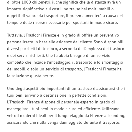
di oltre 1000 chilometri, il che significa che la distanza avrà un
impatto significativo sui costi. Inoltre, se hai molti mobili o
oggetti di valore da trasportare, il prezzo aumenterà a causa del
tempo e delle risorse necessarie per spostarli in modo sicuro.
Tuttavia, l’Traslochi Firenze è in grado di offrire un preventivo
personalizzato in base alle esigenze del cliente. Sono disponibili
diversi pacchetti di trasloco, a seconda dell’ampiezza del trasloco
e dei servizi richiesti. Che tu abbia bisogno di un servizio
completo che include l’imballaggio, il trasporto e lo smontaggio
dei mobili, o solo un servizio di trasporto, l’Traslochi Firenze ha
la soluzione giusta per te.
Uno degli aspetti più importanti di un trasloco è assicurarsi che i
tuoi beni arrivino a destinazione in perfette condizioni.
L’Traslochi Firenze dispone di personale esperto in grado di
maneggiare i tuoi beni in modo sicuro ed efficiente. Utilizzano
veicoli moderni ideali per il lungo viaggio da Firenze a Leonding,
assicurando che nulla venga danneggiato durante il trasporto.