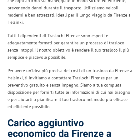
che ogni articolo sia maneggiato in modo sicuro ed efficiente,
prevenendo danni durante il trasporto. Utilizziamo veicoli
moderni e ben attrezzati, ideali per il lungo viaggio da Firenze a
Helsinki.
Tutti i dipendenti di Traslochi Firenze sono esperti e
adeguatamente formati per garantire un processo di trasloco
senza intoppi. Il nostro obiettivo è rendere il tuo trasloco il più
semplice e piacevole possibile.
Per avere un’idea più precisa dei costi di un trasloco da Firenze a
Helsinki, ti invitiamo a contattare Traslochi Firenze per un
preventivo gratuito e senza impegno. Siamo a tua completa
disposizione per fornirti tutte le informazioni di cui hai bisogno
e per aiutarti a pianificare il tuo trasloco nel modo più efficace
ed efficiente possibile.
Carico aggiuntivo
economico da Firenze a