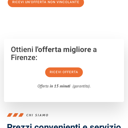
RICEVI UN'OFFERTA NON VINCOLANTE
100% non vincolante – Risposta garantita entro 15 minuti.
Ottieni
l'offerta migliore
a
Firenze:
RICEVI OFFERTA
Offerta
in 15 minuti
(garantita).
CHI SIAMO
Prezzi convenienti e servizio