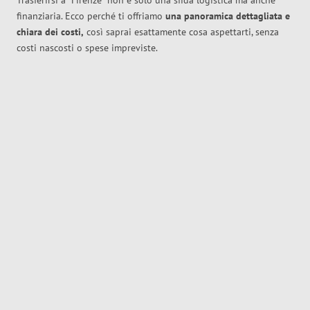
Trasferirsi a
Firenze
non è solo una sfida logistica ma anche
finanziaria. Ecco perché ti offriamo
una panoramica dettagliata e
chiara dei costi,
così saprai esattamente cosa aspettarti, senza
costi nascosti o spese impreviste.