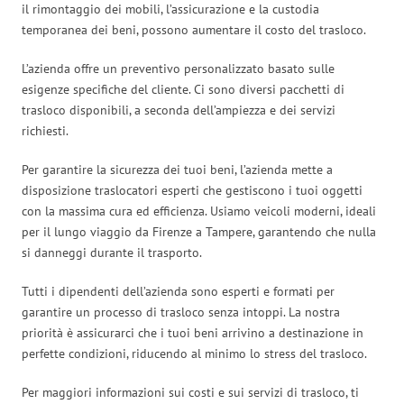
il rimontaggio dei mobili, l’assicurazione e la custodia
temporanea dei beni, possono aumentare il costo del trasloco.
L’azienda offre un preventivo personalizzato basato sulle
esigenze specifiche del cliente. Ci sono diversi pacchetti di
trasloco disponibili, a seconda dell’ampiezza e dei servizi
richiesti.
Per garantire la sicurezza dei tuoi beni, l’azienda mette a
disposizione traslocatori esperti che gestiscono i tuoi oggetti
con la massima cura ed efficienza. Usiamo veicoli moderni, ideali
per il lungo viaggio da Firenze a Tampere, garantendo che nulla
si danneggi durante il trasporto.
Tutti i dipendenti dell’azienda sono esperti e formati per
garantire un processo di trasloco senza intoppi. La nostra
priorità è assicurarci che i tuoi beni arrivino a destinazione in
perfette condizioni, riducendo al minimo lo stress del trasloco.
Per maggiori informazioni sui costi e sui servizi di trasloco, ti