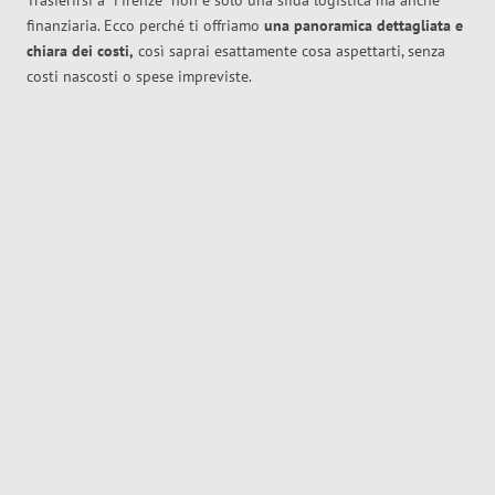
Trasferirsi a
Firenze
non è solo una sfida logistica ma anche
finanziaria. Ecco perché ti offriamo
una panoramica dettagliata e
chiara dei costi,
così saprai esattamente cosa aspettarti, senza
costi nascosti o spese impreviste.