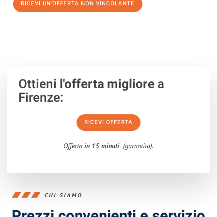
RICEVI UN'OFFERTA NON VINCOLANTE
100% non vincolante – Risposta garantita entro 15 minuti.
Ottieni
l'offerta migliore
a
Firenze:
RICEVI OFFERTA
Offerta
in 15 minuti
(garantita).
CHI SIAMO
Prezzi convenienti e servizio