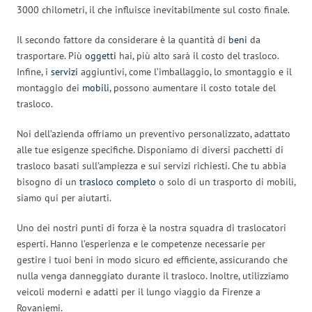
3000 chilometri, il che influisce inevitabilmente sul costo finale.
Il secondo fattore da considerare è la quantità di
beni
da
trasportare. Più
oggetti
hai, più alto sarà il costo del trasloco.
Infine, i
servizi
aggiuntivi, come l’imballaggio, lo smontaggio e il
montaggio dei
mobili
, possono aumentare il costo totale del
trasloco.
Noi dell’azienda offriamo un preventivo personalizzato, adattato
alle tue esigenze specifiche. Disponiamo di diversi pacchetti di
trasloco basati sull’ampiezza e sui servizi richiesti. Che tu abbia
bisogno di un
trasloco completo
o solo di un trasporto di mobili,
siamo qui per aiutarti.
Uno dei nostri punti di forza è la nostra squadra di traslocatori
esperti. Hanno l’esperienza e le competenze necessarie per
gestire i tuoi beni in modo sicuro ed efficiente, assicurando che
nulla venga danneggiato durante il trasloco. Inoltre, utilizziamo
veicoli moderni e adatti per il lungo viaggio da Firenze a
Rovaniemi.