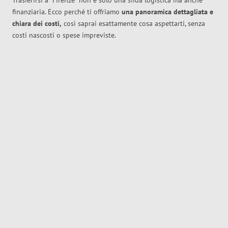
Trasferirsi a
Firenze
non è solo una sfida logistica ma anche
finanziaria. Ecco perché ti offriamo
una panoramica dettagliata e
chiara dei costi,
così saprai esattamente cosa aspettarti, senza
costi nascosti o spese impreviste.