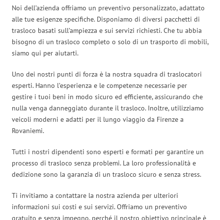
Noi dell’azienda offriamo un preventivo personalizzato, adattato
alle tue esigenze specifiche. Disponiamo di diversi pacchetti di
trasloco basati sull’ampiezza e sui servizi richiesti. Che tu abbia
bisogno di un trasloco completo o solo di un trasporto di mobili,
siamo qui per aiutarti.
Uno dei nostri punti di forza è la nostra squadra di traslocatori
esperti. Hanno l’esperienza e le competenze necessarie per
gestire i tuoi beni in modo sicuro ed efficiente, assicurando che
nulla venga danneggiato durante il trasloco. Inoltre, utilizziamo
veicoli moderni e adatti per il lungo viaggio da Firenze a
Rovaniemi.
Tutti i nostri dipendenti sono esperti e formati per garantire un
processo di trasloco senza problemi. La loro professionalità e
dedizione sono la garanzia di un trasloco sicuro e senza stress.
Ti invitiamo a contattare la nostra azienda per ulteriori
informazioni sui costi e sui servizi. Offriamo un preventivo
gratuito e senza impegno, perché il nostro obiettivo principale è