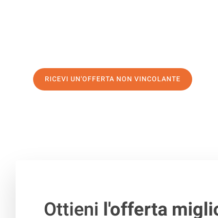
servizio di prima classe
e assicurati i
migliori prezzi in 
Richiedo ora la tua offerta personalizzata e fai il prim
trasloco senza stress a Vantaa
RICEVI UN'OFFERTA NON VINCOLANTE
100% non vincolante – Risposta garantita entro 15 minuti.
Ottieni
l'offerta migli