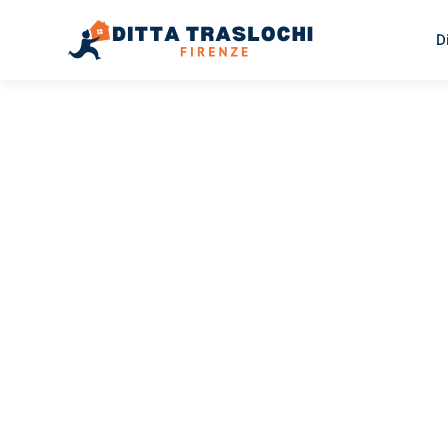
D
TRASLOCHI FIRENZE
Traslochi
Firenze
Va
Il tuo trasloco Firenze Vantaa può essere così facile! Sp