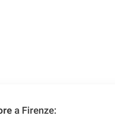
Firenze
.
o passo verso un
ore
a Firenze: