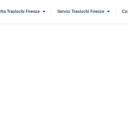
itta Traslochi Firenze
Servizi Traslochi Firenze
Cos
ntaa
erimenta il nostro