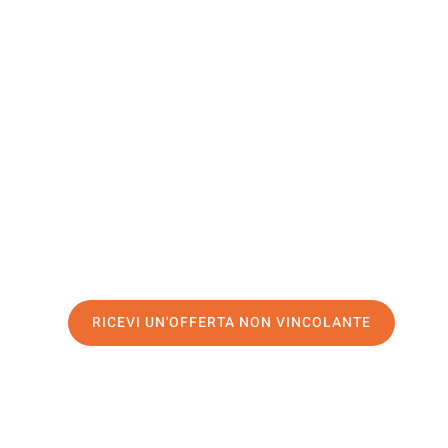
Boulogne-
Billancour
Il tuo trasloco Firenze Boulogne-Billancourt può essere
il nostro
servizio di prima classe
e assicurati i
migliori p
Richiedo ora la tua offerta personalizzata e fai il prim
trasloco senza stress a Boulogne-Billancourt
RICEVI UN'OFFERTA NON VINCOLANTE
100% non vincolante – Risposta garantita entro 15 minuti.