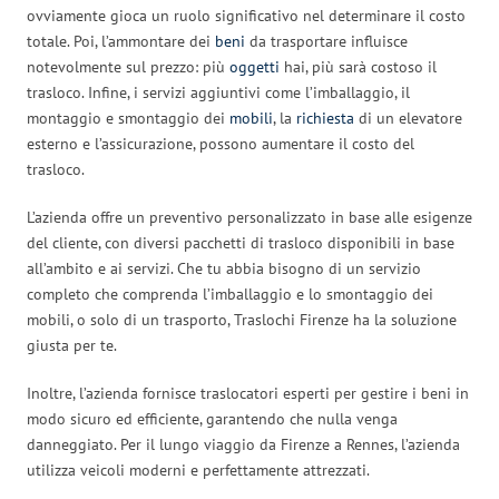
ovviamente gioca un ruolo significativo nel determinare il costo
totale. Poi, l’ammontare dei
beni
da trasportare influisce
notevolmente sul prezzo: più
oggetti
hai, più sarà costoso il
trasloco. Infine, i servizi aggiuntivi come l’imballaggio, il
montaggio e smontaggio dei
mobili
, la
richiesta
di un elevatore
esterno e l’assicurazione, possono aumentare il costo del
trasloco.
L’azienda offre un preventivo personalizzato in base alle esigenze
del cliente, con diversi pacchetti di trasloco disponibili in base
all’ambito e ai servizi. Che tu abbia bisogno di un servizio
completo che comprenda l’imballaggio e lo smontaggio dei
mobili, o solo di un trasporto, Traslochi Firenze ha la soluzione
giusta per te.
Inoltre, l’azienda fornisce traslocatori esperti per gestire i beni in
modo sicuro ed efficiente, garantendo che nulla venga
danneggiato. Per il lungo viaggio da Firenze a Rennes, l’azienda
utilizza veicoli moderni e perfettamente attrezzati.