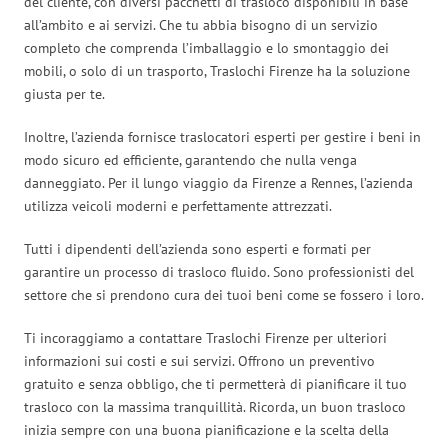
del cliente, con diversi pacchetti di trasloco disponibili in base
all’ambito e ai servizi. Che tu abbia bisogno di un servizio
completo che comprenda l’imballaggio e lo smontaggio dei
mobili, o solo di un trasporto, Traslochi Firenze ha la soluzione
giusta per te.
Inoltre, l’azienda fornisce traslocatori esperti per gestire i beni in
modo sicuro ed efficiente, garantendo che nulla venga
danneggiato. Per il lungo viaggio da Firenze a Rennes, l’azienda
utilizza veicoli moderni e perfettamente attrezzati.
Tutti i dipendenti dell’azienda sono esperti e formati per
garantire un processo di trasloco fluido. Sono professionisti del
settore che si prendono cura dei tuoi beni come se fossero i loro.
Ti incoraggiamo a contattare Traslochi Firenze per ulteriori
informazioni sui costi e sui servizi. Offrono un preventivo
gratuito e senza obbligo, che ti permetterà di pianificare il tuo
trasloco con la massima tranquillità. Ricorda, un buon trasloco
inizia sempre con una buona pianificazione e la scelta della