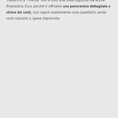
Trasferirsi a
Firenze
non è solo una sfida logistica ma anche
finanziaria. Ecco perché ti offriamo
una panoramica dettagliata e
chiara dei costi,
così saprai esattamente cosa aspettarti, senza
costi nascosti o spese impreviste.