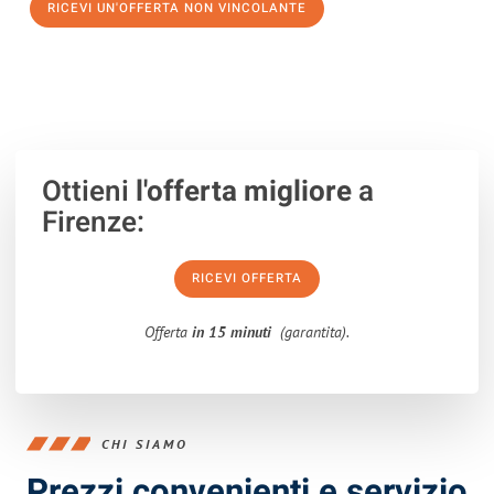
RICEVI UN'OFFERTA NON VINCOLANTE
100% non vincolante – Risposta garantita entro 15 minuti.
Ottieni
l'offerta migliore
a
Firenze:
RICEVI OFFERTA
Offerta
in 15 minuti
(garantita).
CHI SIAMO
Prezzi convenienti e servizio