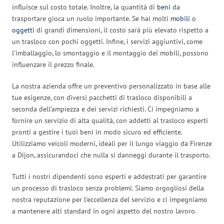
influisce sul costo totale. Inoltre, la quantità di
beni
da
trasportare gioca un ruolo importante. Se hai molti
mobili
o
oggetti
di grandi dimensioni, il costo sarà più elevato rispetto a
un trasloco con pochi oggetti. Infine, i servizi aggiuntivi, come
l’imballaggio, lo smontaggio e il montaggio dei mobili, possono
influenzare il prezzo finale.
La nostra azienda offre un preventivo personalizzato in base alle
tue esigenze, con diversi pacchetti di trasloco disponibili a
seconda dell’ampiezza e dei servizi richiesti. Ci impegniamo a
fornire un servizio di alta qualità, con addetti al trasloco esperti
pronti a gestire i tuoi beni in modo sicuro ed efficiente.
Utilizziamo veicoli moderni, ideali per il lungo viaggio da Firenze
a Dijon, assicurandoci che nulla si danneggi durante il trasporto.
Tutti i nostri dipendenti sono esperti e addestrati per garantire
un processo di trasloco senza problemi. Siamo orgogliosi della
nostra reputazione per l’eccellenza del servizio e ci impegniamo
a mantenere alti standard in ogni aspetto del nostro lavoro.