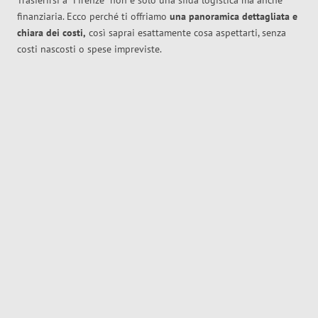
Trasferirsi a
Firenze
non è solo una sfida logistica ma anche
finanziaria. Ecco perché ti offriamo
una panoramica dettagliata e
chiara dei costi,
così saprai esattamente cosa aspettarti, senza
costi nascosti o spese impreviste.