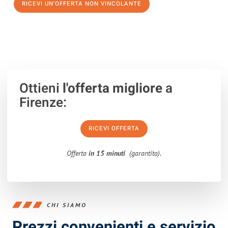
RICEVI UN'OFFERTA NON VINCOLANTE
100% non vincolante – Risposta garantita entro 15 minuti.
Ottieni
l'offerta migliore
a
Firenze:
RICEVI OFFERTA
Offerta
in 15 minuti
(garantita).
CHI SIAMO
Prezzi convenienti e servizio