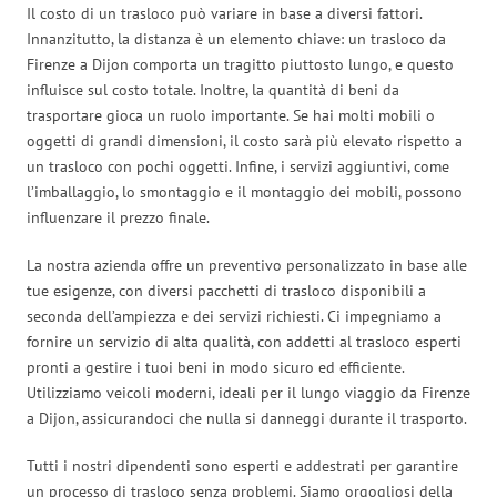
Il costo di un trasloco può variare in base a diversi fattori.
Innanzitutto, la distanza è un elemento chiave: un trasloco da
Firenze a Dijon comporta un tragitto piuttosto lungo, e questo
influisce sul costo totale. Inoltre, la quantità di beni da
trasportare gioca un ruolo importante. Se hai molti mobili o
oggetti di grandi dimensioni, il costo sarà più elevato rispetto a
un trasloco con pochi oggetti. Infine, i servizi aggiuntivi, come
l’imballaggio, lo smontaggio e il montaggio dei mobili, possono
influenzare il prezzo finale.
La nostra azienda offre un preventivo personalizzato in base alle
tue esigenze, con diversi pacchetti di trasloco disponibili a
seconda dell’ampiezza e dei servizi richiesti. Ci impegniamo a
fornire un servizio di alta qualità, con addetti al trasloco esperti
pronti a gestire i tuoi beni in modo sicuro ed efficiente.
Utilizziamo veicoli moderni, ideali per il lungo viaggio da Firenze
a Dijon, assicurandoci che nulla si danneggi durante il trasporto.
Tutti i nostri dipendenti sono esperti e addestrati per garantire
un processo di trasloco senza problemi. Siamo orgogliosi della