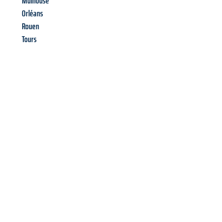
Mulhouse
Orléans
Rouen
Tours
Richiedi ora la tua
offerta
al
miglior
prezzo !
Inviateci adesso la vostra richiesta non vincolante e
assicuratevi la vostra
offerta di trasloco per le vostre esigenze
a Firenze
al miglior prezzo! Approfitta dell’occasione per
un
trasloco senza stress
e con il massimo comfort: