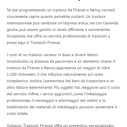
Se stai programmando un trasloco da Firenze a Nancy, vorresti
sicuramente capire quanto potrebbe costarti. Un trasloco
internazionale può sembrare un’impresa ardua, ma con l’azienda
giusta, può essere gestito in modo efficiente e conveniente.
Un’azienda che offre un servizio professionale di traslochi a
prezzi equi è ‘Traslochi Firenze’.
I costi di un trasloco variano in base a diversi fattori.
Innanzitutto, la distanza da percorrere è un elemento chiave. Il
trasloco da Firenze a Nancy rappresenta un viaggio di oltre
1.100 chilometri, il che influisce naturalmente sul costo
complessivo. Inoltre, l’ammontare dei beni da trasportare è un
altro fattore determinante. Più oggetti hai, maggiore sarà il costo
del servizio. Infine, i servizi aggiuntivi, come l’imballaggio
professionale, il montaggio e smontaggio dei mobili o lo
smaltimento dei materiali di imballaggio, possono aumentare il
costo totale.
Tuttavia, ‘Traslochi Firenze’ offre un preventivo personalizzato