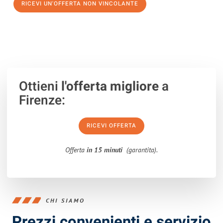
RICEVI UN'OFFERTA NON VINCOLANTE
100% non vincolante – Risposta garantita entro 15 minuti.
Ottieni
l'offerta migliore
a
Firenze:
RICEVI OFFERTA
Offerta
in 15 minuti
(garantita).
CHI SIAMO
Prezzi convenienti e servizio