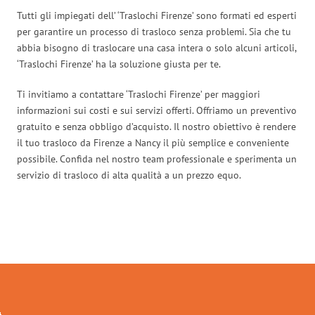
Tutti gli impiegati dell’ ‘Traslochi Firenze’ sono formati ed esperti
per garantire un processo di trasloco senza problemi. Sia che tu
abbia bisogno di traslocare una casa intera o solo alcuni articoli,
‘Traslochi Firenze’ ha la soluzione giusta per te.
Ti invitiamo a contattare ‘Traslochi Firenze’ per maggiori
informazioni sui costi e sui servizi offerti. Offriamo un preventivo
gratuito e senza obbligo d’acquisto. Il nostro obiettivo è rendere
il tuo trasloco da Firenze a Nancy il più semplice e conveniente
possibile. Confida nel nostro team professionale e sperimenta un
servizio di trasloco di alta qualità a un prezzo equo.
Traslochi Firenze in numeri: