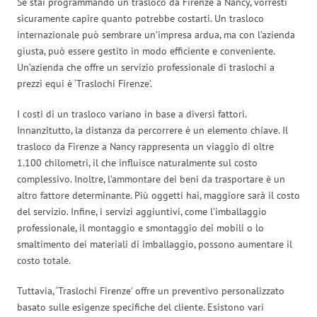
Se stai programmando un trasloco da Firenze a Nancy, vorresti
sicuramente capire quanto potrebbe costarti. Un trasloco
internazionale può sembrare un’impresa ardua, ma con l’azienda
giusta, può essere gestito in modo efficiente e conveniente.
Un’azienda che offre un servizio professionale di traslochi a
prezzi equi è ‘Traslochi Firenze’.
I costi di un trasloco variano in base a diversi fattori.
Innanzitutto, la distanza da percorrere è un elemento chiave. Il
trasloco da Firenze a Nancy rappresenta un viaggio di oltre
1.100 chilometri, il che influisce naturalmente sul costo
complessivo. Inoltre, l’ammontare dei beni da trasportare è un
altro fattore determinante. Più oggetti hai, maggiore sarà il costo
del servizio. Infine, i servizi aggiuntivi, come l’imballaggio
professionale, il montaggio e smontaggio dei mobili o lo
smaltimento dei materiali di imballaggio, possono aumentare il
costo totale.
Tuttavia, ‘Traslochi Firenze’ offre un preventivo personalizzato
basato sulle esigenze specifiche del cliente. Esistono vari