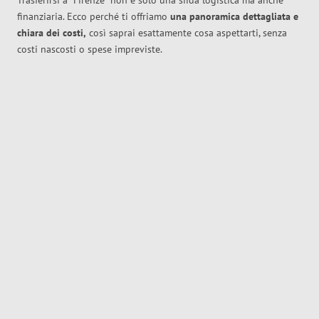
Trasferirsi a
Firenze
non è solo una sfida logistica ma anche
finanziaria. Ecco perché ti offriamo
una panoramica dettagliata e
chiara dei costi,
così saprai esattamente cosa aspettarti, senza
costi nascosti o spese impreviste.