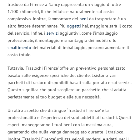
trasloco da Firenze a Nancy rappresenta un viaggio di oltre
1.100 chilometri, il che influisce naturalmente sul costo
complessivo. Inoltre, l’ammontare dei
beni
da trasportare è un
altro fattore determinante. Più
oggetti
hai, maggiore sarà il costo
del servizio. Infine, i
servizi
aggiuntivi, come l’imballaggio
professionale, il montaggio e smontaggio dei mobili o lo
smaltimento
dei materiali di imballaggio, possono aumentare il
costo totale.
Tuttavia, ‘Traslochi Firenze’ offre un preventivo personalizzato
basato sulle esigenze specifiche del cliente. Esistono vari
pacchetti di trasloco disponibili basati sulla portata e sui servizi.
Questo significa che puoi scegliere un pacchetto che si adatta
perfettamente al tuo budget e alle tue necessità.
Un altro aspetto che distingue ‘Traslochi Firenze’ è la
professionalità e l’esperienza dei suoi addetti ai traslochi. Questi
esperti maneggeranno i tuoi beni con la massima cura,
garantendo che nulla venga danneggiato durante il trasloco.
Inoltre, ‘Traslochi Firenze’ utilizza veicoli moderni e adatti per il