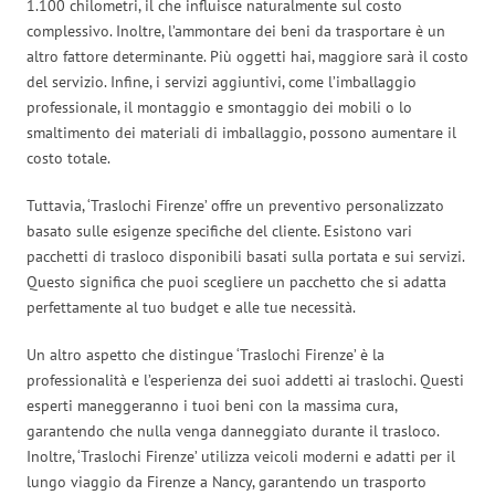
1.100 chilometri, il che influisce naturalmente sul costo
complessivo. Inoltre, l’ammontare dei beni da trasportare è un
altro fattore determinante. Più oggetti hai, maggiore sarà il costo
del servizio. Infine, i servizi aggiuntivi, come l’imballaggio
professionale, il montaggio e smontaggio dei mobili o lo
smaltimento dei materiali di imballaggio, possono aumentare il
costo totale.
Tuttavia, ‘Traslochi Firenze’ offre un preventivo personalizzato
basato sulle esigenze specifiche del cliente. Esistono vari
pacchetti di trasloco disponibili basati sulla portata e sui servizi.
Questo significa che puoi scegliere un pacchetto che si adatta
perfettamente al tuo budget e alle tue necessità.
Un altro aspetto che distingue ‘Traslochi Firenze’ è la
professionalità e l’esperienza dei suoi addetti ai traslochi. Questi
esperti maneggeranno i tuoi beni con la massima cura,
garantendo che nulla venga danneggiato durante il trasloco.
Inoltre, ‘Traslochi Firenze’ utilizza veicoli moderni e adatti per il
lungo viaggio da Firenze a Nancy, garantendo un trasporto