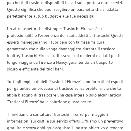
pacchetti di trasloco disponibili basati sulla portata e sui servizi.
Questo significa che puoi scegliere un pacchetto che si adatta
perfettamente al tuo budget e alle tue necessità.
Un altro aspetto che distingue ‘Traslochi Firenze’ è la
professionalità e l’esperienza dei suoi addetti ai traslochi. Questi
esperti maneggeranno i tuoi beni con la massima cura,
garantendo che nulla venga danneggiato durante il trasloco.
Inoltre, ‘Traslochi Firenze’ utilizza veicoli moderni e adatti per il
lungo viaggio da Firenze a Nancy, garantendo un trasporto
sicuro e efficiente dei tuoi beni.
Tutti gli impiegati dell’ ‘Traslochi Firenze’ sono formati ed esperti
per garantire un processo di trasloco senza problemi. Sia che tu
abbia bisogno di traslocare una casa intera o solo alcuni articoli,
‘Traslochi Firenze’ ha la soluzione giusta per te.
Ti invitiamo a contattare ‘Traslochi Firenze’ per maggiori
informazioni sui costi e sui servizi offerti. Offriamo un preventivo
gratuito e senza obbligo d’acquisto. Il nostro obiettivo è rendere