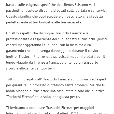
basato sulle esigenze specifiche del cliente. Esistono vari
pacchetti di trasloco disponibili basati sulla portata e sui servizi.
Questo significa che puoi scegliere un pacchetto che si adatta
perfettamente al tuo budget e alle tue necessità.
Un altro aspetto che distingue ‘Traslochi Firenze’ è la
professionalità e l’esperienza dei suoi addetti ai traslochi. Questi
esperti maneggeranno i tuoi beni con la massima cura,
garantendo che nulla venga danneggiato durante il trasloco.
Inoltre, ‘Traslochi Firenze’ utilizza veicoli moderni e adatti per il
lungo viaggio da Firenze a Nancy, garantendo un trasporto
sicuro e efficiente dei tuoi beni.
Tutti gli impiegati dell’ ‘Traslochi Firenze’ sono formati ed esperti
per garantire un processo di trasloco senza problemi. Sia che tu
abbia bisogno di traslocare una casa intera o solo alcuni articoli,
‘Traslochi Firenze’ ha la soluzione giusta per te.
Ti invitiamo a contattare ‘Traslochi Firenze’ per maggiori
informazioni sui costi e sui servizi offerti. Offriamo un preventivo