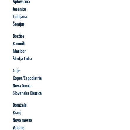
Ajdovščina
Jesenice
Ljubljana
Šentjur
Brežice
Kamnik
Maribor
Škofja Loka
Celje
Koper/Capodistria
Nova Gorica
Slovenska Bistrica
Domžale
Kranj
Novo mesto
Velenje