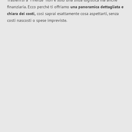
Trasferirsi a
Firenze
non è solo una sfida logistica ma anche
finanziaria. Ecco perché ti offriamo
una panoramica dettagliata e
chiara dei costi,
così saprai esattamente cosa aspettarti, senza
costi nascosti o spese impreviste.