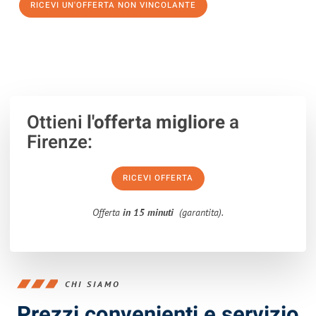
RICEVI UN'OFFERTA NON VINCOLANTE
100% non vincolante – Risposta garantita entro 15 minuti.
Ottieni
l'offerta migliore
a
Firenze:
RICEVI OFFERTA
Offerta
in 15 minuti
(garantita).
CHI SIAMO
Prezzi convenienti e servizio