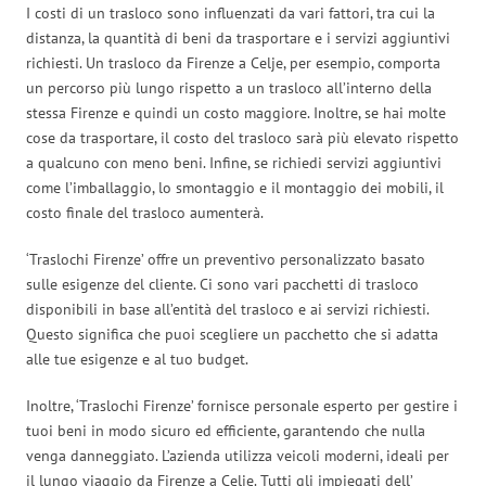
I costi di un trasloco sono influenzati da vari fattori, tra cui la
distanza, la quantità di beni da trasportare e i servizi aggiuntivi
richiesti. Un trasloco da Firenze a Celje, per esempio, comporta
un percorso più lungo rispetto a un trasloco all’interno della
stessa Firenze e quindi un costo maggiore. Inoltre, se hai molte
cose da trasportare, il costo del trasloco sarà più elevato rispetto
a qualcuno con meno beni. Infine, se richiedi servizi aggiuntivi
come l’imballaggio, lo smontaggio e il montaggio dei mobili, il
costo finale del trasloco aumenterà.
‘Traslochi Firenze’ offre un preventivo personalizzato basato
sulle esigenze del cliente. Ci sono vari pacchetti di trasloco
disponibili in base all’entità del trasloco e ai servizi richiesti.
Questo significa che puoi scegliere un pacchetto che si adatta
alle tue esigenze e al tuo budget.
Inoltre, ‘Traslochi Firenze’ fornisce personale esperto per gestire i
tuoi beni in modo sicuro ed efficiente, garantendo che nulla
venga danneggiato. L’azienda utilizza veicoli moderni, ideali per
il lungo viaggio da Firenze a Celje. Tutti gli impiegati dell’