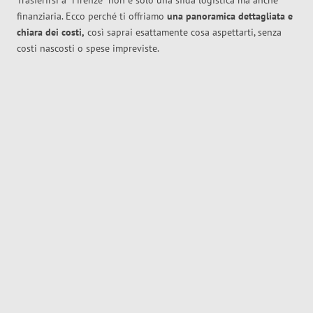
Trasferirsi a
Firenze
non è solo una sfida logistica ma anche
finanziaria. Ecco perché ti offriamo
una panoramica dettagliata e
chiara dei costi,
così saprai esattamente cosa aspettarti, senza
costi nascosti o spese impreviste.