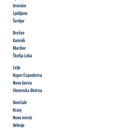
Jesenice
Ljubljana
Šentjur
Brežice
Kamnik
Maribor
Škofja Loka
Celje
Koper/Capodistria
Nova Gorica
Slovenska Bistrica
Domžale
Kranj
Novo mesto
Velenje