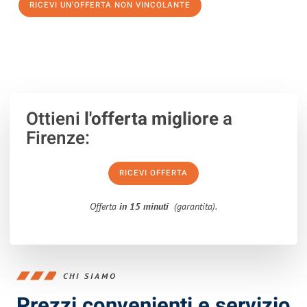
RICEVI UN'OFFERTA NON VINCOLANTE
100% non vincolante – Risposta garantita entro 15 minuti.
Ottieni
l'offerta migliore
a
Firenze:
RICEVI OFFERTA
Offerta
in 15 minuti
(garantita).
CHI SIAMO
Prezzi convenienti e servizio