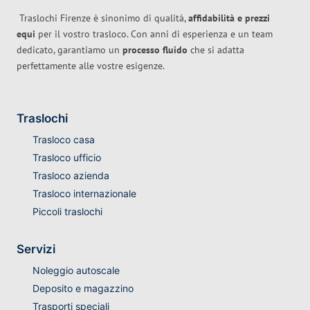
Traslochi Firenze è sinonimo di qualità,
affidabilità e prezzi
equi
per il vostro trasloco. Con anni di esperienza e un team
dedicato, garantiamo un
processo fluido
che si adatta
perfettamente alle vostre esigenze.
Traslochi
Trasloco casa
Trasloco ufficio
Trasloco azienda
Trasloco internazionale
Piccoli traslochi
Servizi
Noleggio autoscale
Deposito e magazzino
Trasporti speciali