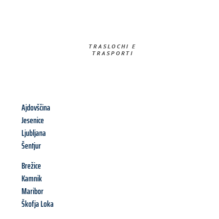
TRASLOCHI E
TRASPORTI​
Ajdovščina
Jesenice
Ljubljana
Šentjur
Brežice
Kamnik
Maribor
Škofja Loka