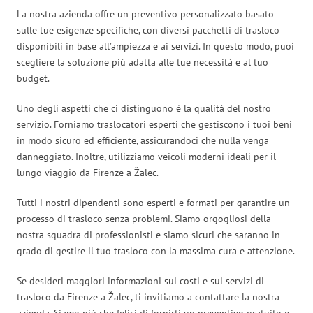
La nostra azienda offre un preventivo personalizzato basato
sulle tue esigenze specifiche, con diversi pacchetti di trasloco
disponibili in base all’ampiezza e ai servizi. In questo modo, puoi
scegliere la soluzione più adatta alle tue necessità e al tuo
budget.
Uno degli aspetti che ci distinguono è la qualità del nostro
servizio. Forniamo traslocatori esperti che gestiscono i tuoi beni
in modo sicuro ed efficiente, assicurandoci che nulla venga
danneggiato. Inoltre, utilizziamo veicoli moderni ideali per il
lungo viaggio da Firenze a Žalec.
Tutti i nostri dipendenti sono esperti e formati per garantire un
processo di trasloco senza problemi. Siamo orgogliosi della
nostra squadra di professionisti e siamo sicuri che saranno in
grado di gestire il tuo trasloco con la massima cura e attenzione.
Se desideri maggiori informazioni sui costi e sui servizi di
trasloco da Firenze a Žalec, ti invitiamo a contattare la nostra
azienda. Siamo più che felici di fornirti un preventivo gratuito e