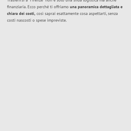
Trasferirsi a
Firenze
non è solo una sfida logistica ma anche
finanziaria. Ecco perché ti offriamo
una panoramica dettagliata e
chiara dei costi,
così saprai esattamente cosa aspettarti, senza
costi nascosti o spese impreviste.