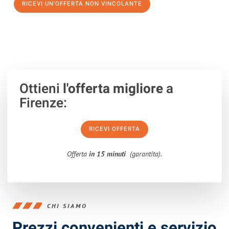
RICEVI UN'OFFERTA NON VINCOLANTE
100% non vincolante – Risposta garantita entro 15 minuti.
Ottieni
l'offerta migliore
a
Firenze:
RICEVI OFFERTA
Offerta
in 15 minuti
(garantita).
CHI SIAMO
Prezzi convenienti e servizio