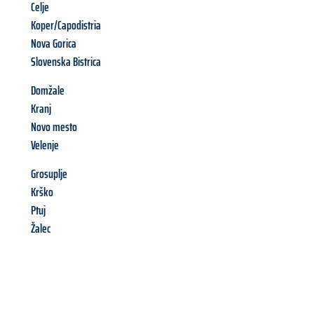
Celje
Koper/Capodistria
Nova Gorica
Slovenska Bistrica
Domžale
Kranj
Novo mesto
Velenje
Grosuplje
Krško
Ptuj
Žalec