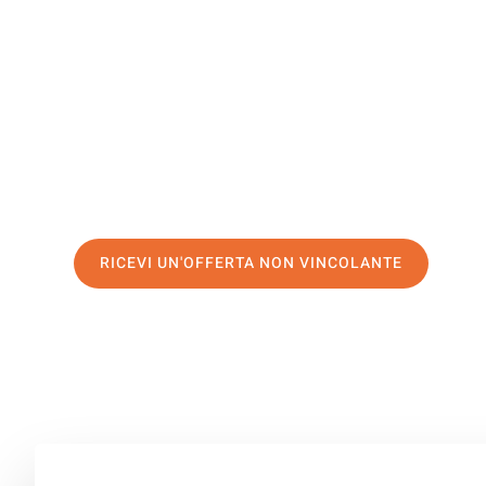
Grosuplje
Il tuo trasloco Firenze Grosuplje può essere così facile!
servizio di prima classe
e assicurati i
migliori prezzi in 
Richiedo ora la tua offerta personalizzata e fai il prim
trasloco senza stress a Grosuplje
RICEVI UN'OFFERTA NON VINCOLANTE
100% non vincolante – Risposta garantita entro 15 minuti.