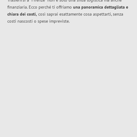
Trasferirsi a
Firenze
non è solo una sfida logistica ma anche
finanziaria. Ecco perché ti offriamo
una panoramica dettagliata e
chiara dei costi,
così saprai esattamente cosa aspettarti, senza
costi nascosti o spese impreviste.