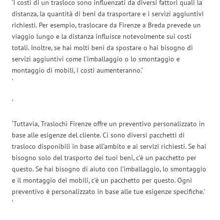
‘I costi di un trasloco sono influenzati da diversi fattori quali la
distanza, la quantità di beni da trasportare e i servizi aggiuntivi
richiesti. Per esempio, traslocare da Firenze a Breda prevede un
viaggio lungo e la distanza influisce notevolmente sui costi
totali. Inoltre, se hai molti beni da spostare o hai bisogno di
servizi aggiuntivi come l’imballaggio o lo smontaggio e
montaggio di mobili, i costi aumenteranno.’
‘
‘
‘Tuttavia, Traslochi Firenze offre un preventivo personalizzato in
base alle esigenze del cliente. Ci sono diversi pacchetti di
trasloco disponibili in base all’ambito e ai servizi richiesti. Se hai
bisogno solo del trasporto dei tuoi beni, c’è un pacchetto per
questo. Se hai bisogno di aiuto con l’imballaggio, lo smontaggio
e il montaggio dei mobili, c’è un pacchetto per questo. Ogni
preventivo è personalizzato in base alle tue esigenze specifiche.’
‘