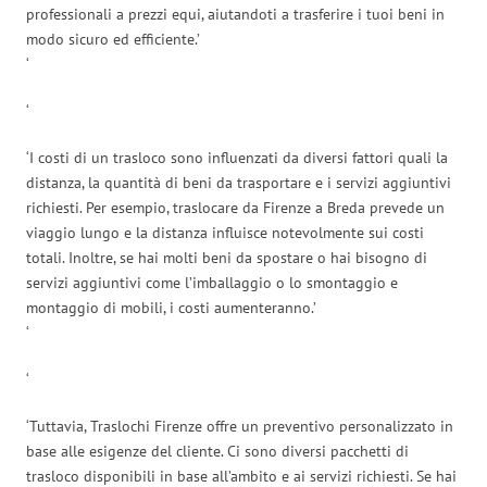
professionali a prezzi equi, aiutandoti a trasferire i tuoi beni in
modo sicuro ed efficiente.’
‘
‘
‘I costi di un trasloco sono influenzati da diversi fattori quali la
distanza, la quantità di beni da trasportare e i servizi aggiuntivi
richiesti. Per esempio, traslocare da Firenze a Breda prevede un
viaggio lungo e la distanza influisce notevolmente sui costi
totali. Inoltre, se hai molti beni da spostare o hai bisogno di
servizi aggiuntivi come l’imballaggio o lo smontaggio e
montaggio di mobili, i costi aumenteranno.’
‘
‘
‘Tuttavia, Traslochi Firenze offre un preventivo personalizzato in
base alle esigenze del cliente. Ci sono diversi pacchetti di
trasloco disponibili in base all’ambito e ai servizi richiesti. Se hai