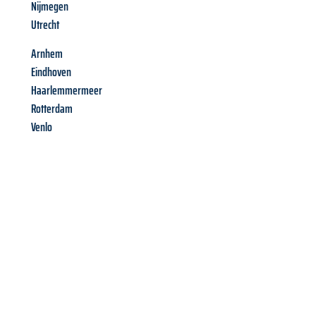
Nijmegen
Utrecht
Arnhem
Eindhoven
Haarlemmermeer
Rotterdam
Venlo
Richiedi ora la tua
offerta
al
miglior
prezzo !
Inviateci adesso la vostra richiesta non vincolante e