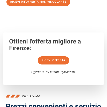
RICEVI UN'OFFERTA NON VINCOLANTE
100% non vincolante – Risposta garantita entro 15 minuti.
Ottieni
l'offerta migliore
a
Firenze:
RICEVI OFFERTA
Offerta
in 15 minuti
(garantita).
CHI SIAMO
Prezzi convenienti e servizio