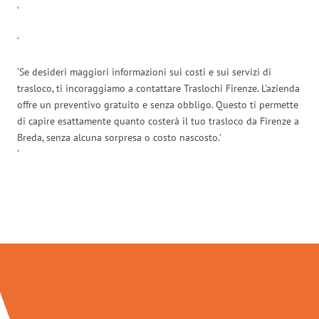
‘
‘
‘Se desideri maggiori informazioni sui costi e sui servizi di
trasloco, ti incoraggiamo a contattare Traslochi Firenze. L’azienda
offre un preventivo gratuito e senza obbligo. Questo ti permette
di capire esattamente quanto costerà il tuo trasloco da Firenze a
Breda, senza alcuna sorpresa o costo nascosto.’
‘
Traslochi Firenze in numeri: