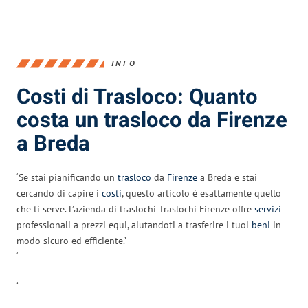
INFO
Costi di Trasloco: Quanto
costa un trasloco da Firenze
a Breda
‘Se stai pianificando un
trasloco
da
Firenze
a Breda e stai
cercando di capire i
costi
, questo articolo è esattamente quello
che ti serve. L’azienda di traslochi Traslochi Firenze offre
servizi
professionali a prezzi equi, aiutandoti a trasferire i tuoi
beni
in
modo sicuro ed efficiente.’
‘
‘