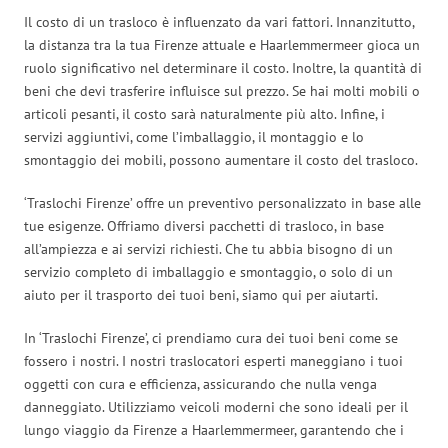
Il costo di un trasloco è influenzato da vari fattori. Innanzitutto,
la distanza tra la tua Firenze attuale e Haarlemmermeer gioca un
ruolo significativo nel determinare il costo. Inoltre, la quantità di
beni che devi trasferire influisce sul prezzo. Se hai molti mobili o
articoli pesanti, il costo sarà naturalmente più alto. Infine, i
servizi aggiuntivi, come l’imballaggio, il montaggio e lo
smontaggio dei mobili, possono aumentare il costo del trasloco.
‘Traslochi Firenze’ offre un preventivo personalizzato in base alle
tue esigenze. Offriamo diversi pacchetti di trasloco, in base
all’ampiezza e ai servizi richiesti. Che tu abbia bisogno di un
servizio completo di imballaggio e smontaggio, o solo di un
aiuto per il trasporto dei tuoi beni, siamo qui per aiutarti.
In ‘Traslochi Firenze’, ci prendiamo cura dei tuoi beni come se
fossero i nostri. I nostri traslocatori esperti maneggiano i tuoi
oggetti con cura e efficienza, assicurando che nulla venga
danneggiato. Utilizziamo veicoli moderni che sono ideali per il
lungo viaggio da Firenze a Haarlemmermeer, garantendo che i