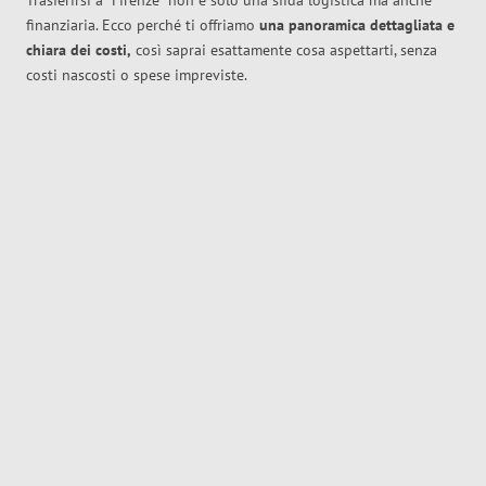
Trasferirsi a
Firenze
non è solo una sfida logistica ma anche
finanziaria. Ecco perché ti offriamo
una panoramica dettagliata e
chiara dei costi,
così saprai esattamente cosa aspettarti, senza
costi nascosti o spese impreviste.