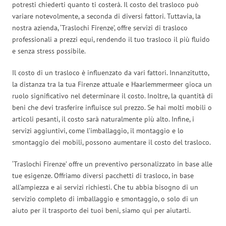
potresti chiederti quanto ti costerà. Il costo del trasloco può
variare notevolmente, a seconda di diversi fattori. Tuttavia, la
nostra azienda, ‘Traslochi Firenze’, offre servizi di trasloco
professionali a prezzi equi, rendendo il tuo trasloco il più fluido
e senza stress possibile.
Il costo di un trasloco è influenzato da vari fattori. Innanzitutto,
la distanza tra la tua Firenze attuale e Haarlemmermeer gioca un
ruolo significativo nel determinare il costo. Inoltre, la quantità di
beni che devi trasferire influisce sul prezzo. Se hai molti mobili o
articoli pesanti, il costo sarà naturalmente più alto. Infine, i
servizi aggiuntivi, come l’imballaggio, il montaggio e lo
smontaggio dei mobili, possono aumentare il costo del trasloco.
‘Traslochi Firenze’ offre un preventivo personalizzato in base alle
tue esigenze. Offriamo diversi pacchetti di trasloco, in base
all’ampiezza e ai servizi richiesti. Che tu abbia bisogno di un
servizio completo di imballaggio e smontaggio, o solo di un
aiuto per il trasporto dei tuoi beni, siamo qui per aiutarti.