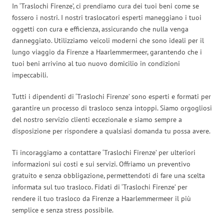
In ‘Traslochi Firenze’, ci prendiamo cura dei tuoi beni come se
fossero i nostri. I nostri traslocatori esperti maneggiano i tuoi
oggetti con cura e efficienza, assicurando che nulla venga
danneggiato. Utilizziamo veicoli moderni che sono ideali per il
lungo viaggio da Firenze a Haarlemmermeer, garantendo che i
tuoi beni arrivino al tuo nuovo domicilio in condizioni
impeccabili.
Tutti i dipendenti di ‘Traslochi Firenze’ sono esperti e formati per
garantire un processo di trasloco senza intoppi. Siamo orgogliosi
del nostro servizio clienti eccezionale e siamo sempre a
disposizione per rispondere a qualsiasi domanda tu possa avere.
Ti incoraggiamo a contattare ‘Traslochi Firenze’ per ulteriori
informazioni sui costi e sui servizi. Offriamo un preventivo
gratuito e senza obbligazione, permettendoti di fare una scelta
informata sul tuo trasloco. Fidati di ‘Traslochi Firenze’ per
rendere il tuo trasloco da Firenze a Haarlemmermeer il più
semplice e senza stress possibile.