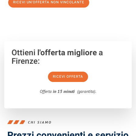
RICEVI UN'OFFERTA NON VINCOLANTE
100% non vincolante – Risposta garantita entro 15 minuti.
Ottieni
l'offerta migliore
a
Firenze:
RICEVI OFFERTA
Offerta
in 15 minuti
(garantita).
CHI SIAMO
Prezzi convenienti e servizio