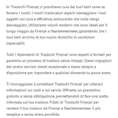
In ‘Traslochi Firenze’, ci prendiamo cura dei tuoi beni come se
fossero i nostri. I nostri traslocatori esperti maneggiano i tuoi
oggetti con cura e efficienza, assicurando che nulla venga
danneggiato. Utilizziamo veicoli moderni che sono ideali per il
lungo viaggio da Firenze a Haarlemmermeer, garantendo che i
tuoi beni arrivino al tuo nuovo domicilio in condizioni
impeccabili.
Tutti i dipendenti di ‘Traslochi Firenze’ sono esperti e formati per
garantire un processo di trasloco senza intoppi. Siamo orgogliosi
del nostro servizio clienti eccezionale e siamo sempre a
disposizione per rispondere a qualsiasi domanda tu possa avere.
Ti incoraggiamo a contattare ‘Traslochi Firenze’ per ulteriori
informazioni sui costi e sui servizi. Offriamo un preventivo
gratuito e senza obbligazione, permettendoti di fare una scelta
informata sul tuo trasloco. Fidati di ‘Traslochi Firenze’ per
rendere il tuo trasloco da Firenze a Haarlemmermeer il più
semplice e senza stress possibile.