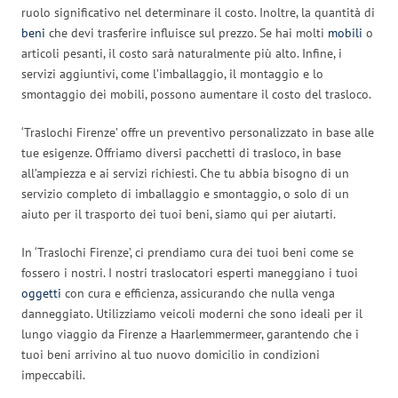
ruolo significativo nel determinare il costo. Inoltre, la quantità di
beni
che devi trasferire influisce sul prezzo. Se hai molti
mobili
o
articoli pesanti, il costo sarà naturalmente più alto. Infine, i
servizi aggiuntivi, come l’imballaggio, il montaggio e lo
smontaggio dei mobili, possono aumentare il costo del trasloco.
‘Traslochi Firenze’ offre un preventivo personalizzato in base alle
tue esigenze. Offriamo diversi pacchetti di trasloco, in base
all’ampiezza e ai servizi richiesti. Che tu abbia bisogno di un
servizio completo di imballaggio e smontaggio, o solo di un
aiuto per il trasporto dei tuoi beni, siamo qui per aiutarti.
In ‘Traslochi Firenze’, ci prendiamo cura dei tuoi beni come se
fossero i nostri. I nostri traslocatori esperti maneggiano i tuoi
oggetti
con cura e efficienza, assicurando che nulla venga
danneggiato. Utilizziamo veicoli moderni che sono ideali per il
lungo viaggio da Firenze a Haarlemmermeer, garantendo che i
tuoi beni arrivino al tuo nuovo domicilio in condizioni
impeccabili.