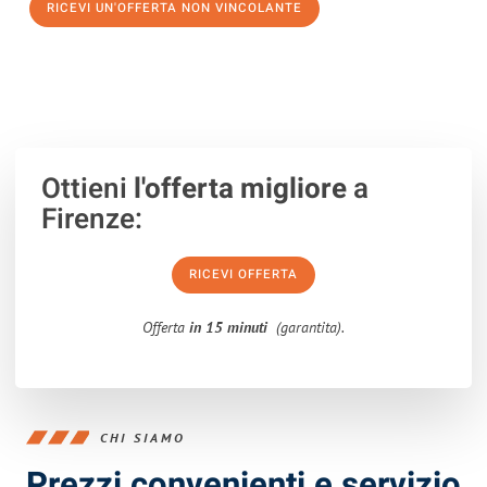
RICEVI UN'OFFERTA NON VINCOLANTE
100% non vincolante – Risposta garantita entro 15 minuti.
Ottieni
l'offerta migliore
a
Firenze:
RICEVI OFFERTA
Offerta
in 15 minuti
(garantita).
CHI SIAMO
Prezzi convenienti e servizio