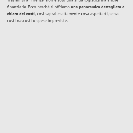
Trasferirsi a
Firenze
non è solo una sfida logistica ma anche
finanziaria. Ecco perché ti offriamo
una panoramica dettagliata e
chiara dei costi,
così saprai esattamente cosa aspettarti, senza
costi nascosti o spese impreviste.