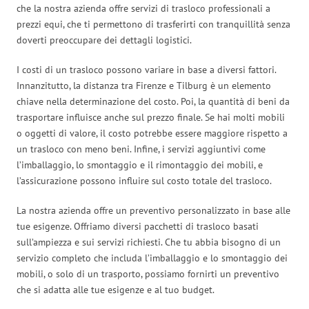
che la nostra azienda offre servizi di trasloco professionali a
prezzi equi, che ti permettono di trasferirti con tranquillità senza
doverti preoccupare dei dettagli logistici.
I costi di un trasloco possono variare in base a diversi fattori.
Innanzitutto, la distanza tra Firenze e Tilburg è un elemento
chiave nella determinazione del costo. Poi, la quantità di beni da
trasportare influisce anche sul prezzo finale. Se hai molti mobili
o oggetti di valore, il costo potrebbe essere maggiore rispetto a
un trasloco con meno beni. Infine, i servizi aggiuntivi come
l’imballaggio, lo smontaggio e il rimontaggio dei mobili, e
l’assicurazione possono influire sul costo totale del trasloco.
La nostra azienda offre un preventivo personalizzato in base alle
tue esigenze. Offriamo diversi pacchetti di trasloco basati
sull’ampiezza e sui servizi richiesti. Che tu abbia bisogno di un
servizio completo che includa l’imballaggio e lo smontaggio dei
mobili, o solo di un trasporto, possiamo fornirti un preventivo
che si adatta alle tue esigenze e al tuo budget.