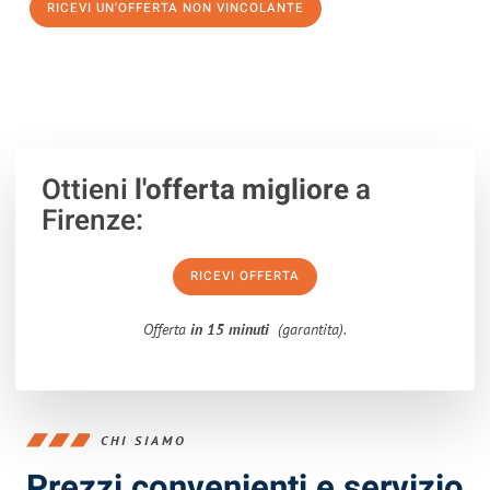
RICEVI UN'OFFERTA NON VINCOLANTE
100% non vincolante – Risposta garantita entro 15 minuti.
Ottieni
l'offerta migliore
a
Firenze:
RICEVI OFFERTA
Offerta
in 15 minuti
(garantita).
CHI SIAMO
Prezzi convenienti e servizio