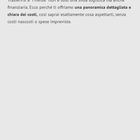
Trasferirsi a
Firenze
non è solo una sfida logistica ma anche
finanziaria. Ecco perché ti offriamo
una panoramica dettagliata e
chiara dei costi,
così saprai esattamente cosa aspettarti, senza
costi nascosti o spese impreviste.