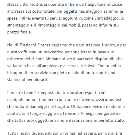
stessa città. Inoltre, la quantità di
beni
da trasportare influisce
anch’essa sul costo totale: più
oggetti
hai, maggiori saranno le
spese. Infine, eventuali servizi aggiuntivi, come l’imballaggio, lo
smontaggio e il rimontaggio dei
mobili
, possono influire sul
prezzo finale.
Noi di Traslochi Firenze capiamo che ogni trasloco è unico, e per
questo offriamo un preventivo personalizzato in base alle
esigenze del cliente. Abbiamo diversi pacchetti disponibili, che
variano in base all’ampiezza e ai servizi richiesti. Che tu abbia
bisogno di un servizio completo o solo di un trasporto, noi
siamo qui per aiutarti.
Il nostro team è composto da traslocatori esperti che
manipoleranno i tuoi beni con cura e efficienza, assicurandosi
che nulla si danneggi nel tragitto. Utilizziamo veicoli moderni e
adatti per il lungo viaggio da Firenze a Nimega, per garantire
che tutti i tuoi oggetti arrivino a destinazione in perfetto
stato
.
Tutti i nostri dipendenti sono formati ed esperti, per garantire