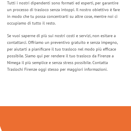
Tutti i nostri dipendenti sono formati ed esperti, per garantire
un processo di trasloco senza intoppi. Il nostro obiettivo è fare
in modo che tu possa concentrarti su altre cose, mentre noi ci
occupiamo di tutto il resto.
Se vuoi saperne di più sui nostri costi e servizi, non esitare a
contattarci. Offriamo un preventivo gratuito e senza impegno,
per aiutarti a pianificare il tuo trasloco nel modo più efficace
possibile. Siamo qui per rendere il tuo trasloco da Firenze a
Nimega il più semplice e senza stress possibile. Contatta
Traslochi Firenze oggi stesso per maggiori informazioni.
Traslochi Firenze in numeri: