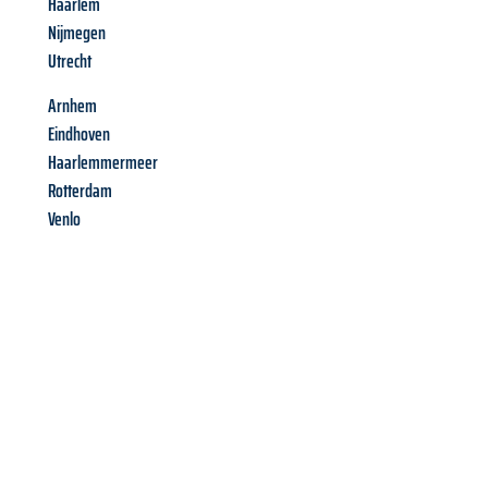
Haarlem
Nijmegen
Utrecht
Arnhem
Eindhoven
Haarlemmermeer
Rotterdam
Venlo
Richiedi ora la tua
offerta
al
miglior
prezzo !