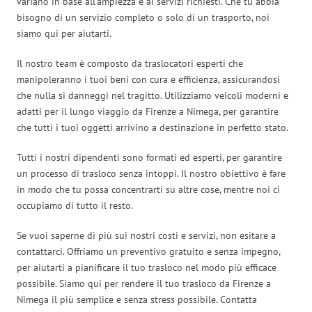
variano in base all’ampiezza e ai servizi richiesti. Che tu abbia
bisogno di un servizio completo o solo di un trasporto, noi
siamo qui per aiutarti.
Il nostro team è composto da traslocatori esperti che
manipoleranno i tuoi beni con cura e efficienza, assicurandosi
che nulla si danneggi nel tragitto. Utilizziamo veicoli moderni e
adatti per il lungo viaggio da Firenze a Nimega, per garantire
che tutti i tuoi oggetti arrivino a destinazione in perfetto stato.
Tutti i nostri dipendenti sono formati ed esperti, per garantire
un processo di trasloco senza intoppi. Il nostro obiettivo è fare
in modo che tu possa concentrarti su altre cose, mentre noi ci
occupiamo di tutto il resto.
Se vuoi saperne di più sui nostri costi e servizi, non esitare a
contattarci. Offriamo un preventivo gratuito e senza impegno,
per aiutarti a pianificare il tuo trasloco nel modo più efficace
possibile. Siamo qui per rendere il tuo trasloco da Firenze a
Nimega il più semplice e senza stress possibile. Contatta