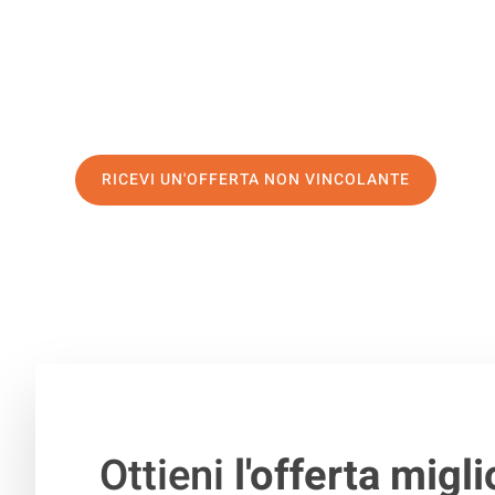
di prima classe
e assicurati i
migliori prezzi in Firenze
.
Richiedo ora la tua offerta personalizzata e fai il prim
trasloco senza stress a L’Aia
RICEVI UN'OFFERTA NON VINCOLANTE
100% non vincolante – Risposta garantita entro 15 minuti.
Ottieni
l'offerta migli