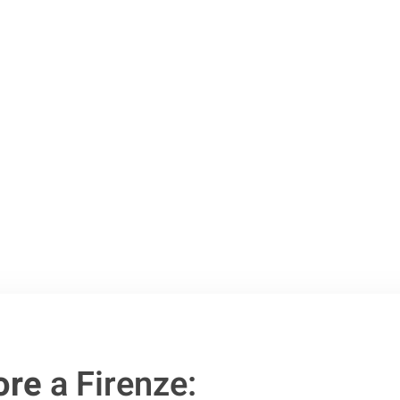
o passo verso un
ore
a Firenze: