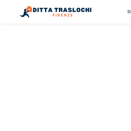
D
TRASLOCHI FIRENZE
Traslochi
Firenze
L’
Il tuo trasloco Firenze L’Aia può essere così facile! Sper