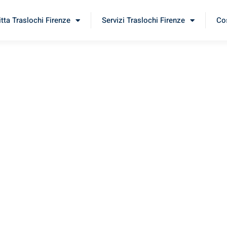
itta Traslochi Firenze
Servizi Traslochi Firenze
Cos
Aia
imenta il nostro
servizio