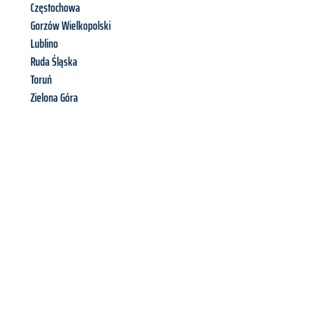
Częstochowa
Gorzów Wielkopolski
Lublino
Ruda Śląska
Toruń
Zielona Góra
Richiedi ora la tua
offerta
al
miglior
prezzo !
Inviateci adesso la vostra richiesta non vincolante e
assicuratevi la vostra
offerta di trasloco per le vostre esigenze
a Firenze
al miglior prezzo! Approfitta dell’occasione per