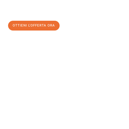
un
trasloco senza stress
e con il massimo comfort:
OTTIENI L'OFFERTA ORA