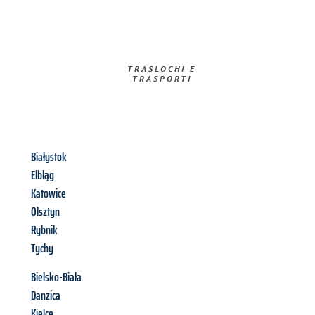
TRASLOCHI E
TRASPORTI​
Białystok
Elbląg
Katowice
Olsztyn
Rybnik
Tychy
Bielsko-Biała
Danzica
Kielce