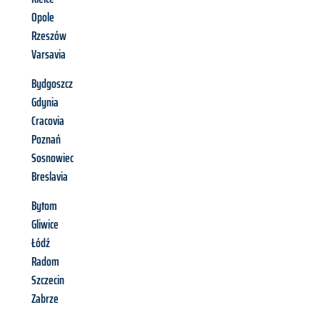
Opole
Rzeszów
Varsavia
Bydgoszcz
Gdynia
Cracovia
Poznań
Sosnowiec
Breslavia
Bytom
Gliwice
Łódź
Radom
Szczecin
Zabrze