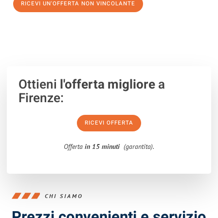
RICEVI UN'OFFERTA NON VINCOLANTE
100% non vincolante – Risposta garantita entro 15 minuti.
Ottieni
l'offerta migliore
a
Firenze:
RICEVI OFFERTA
Offerta
in 15 minuti
(garantita).
CHI SIAMO
Prezzi convenienti e servizio