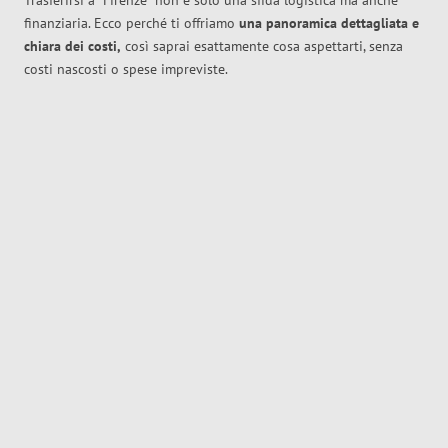
Trasferirsi a
Firenze
non è solo una sfida logistica ma anche
finanziaria. Ecco perché ti offriamo
una panoramica dettagliata e
chiara dei costi,
così saprai esattamente cosa aspettarti, senza
costi nascosti o spese impreviste.