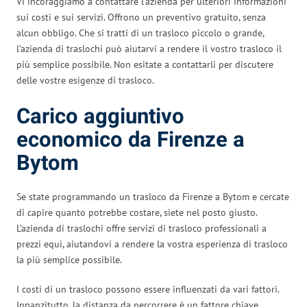
Vi incoraggiamo a contattare l’azienda per ulteriori informazioni
sui costi e sui servizi. Offrono un preventivo gratuito, senza
alcun obbligo. Che si tratti di un trasloco piccolo o grande,
l’azienda di traslochi può aiutarvi a rendere il vostro trasloco il
più semplice possibile. Non esitate a contattarli per discutere
delle vostre esigenze di trasloco.
Carico aggiuntivo
economico da Firenze a
Bytom
Se state programmando un trasloco da Firenze a Bytom e cercate
di capire quanto potrebbe costare, siete nel posto giusto.
L’azienda di traslochi offre servizi di trasloco professionali a
prezzi equi, aiutandovi a rendere la vostra esperienza di trasloco
la più semplice possibile.
I costi di un trasloco possono essere influenzati da vari fattori.
Innanzitutto, la distanza da percorrere è un fattore chiave.