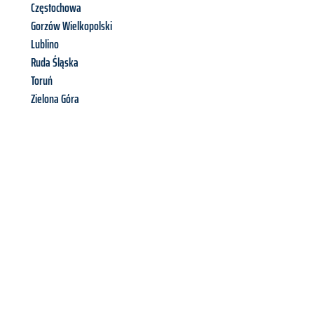
Częstochowa
Gorzów Wielkopolski
Lublino
Ruda Śląska
Toruń
Zielona Góra
Richiedi ora la tua
offerta
al
miglior
prezzo !
Inviateci adesso la vostra richiesta non vincolante e
assicuratevi la vostra
offerta di trasloco per le vostre esigenze
a Firenze
al miglior prezzo! Approfitta dell’occasione per