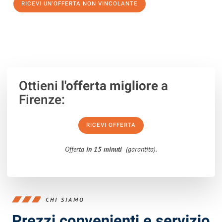
RICEVI UN'OFFERTA NON VINCOLANTE
100% non vincolante – Risposta garantita entro 15 minuti.
Ottieni
l'offerta migliore
a
Firenze:
RICEVI OFFERTA
Offerta
in 15 minuti
(garantita).
CHI SIAMO
Prezzi convenienti e servizio