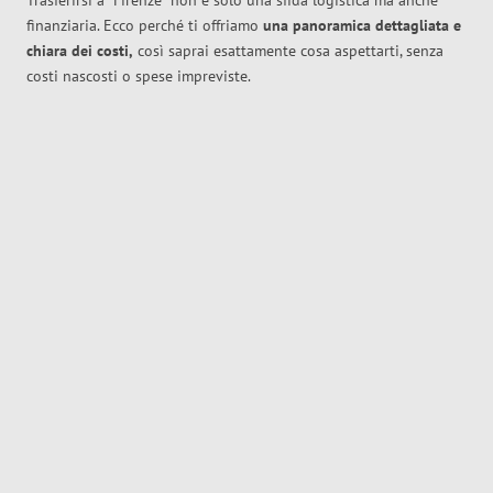
Trasferirsi a
Firenze
non è solo una sfida logistica ma anche
finanziaria. Ecco perché ti offriamo
una panoramica dettagliata e
chiara dei costi,
così saprai esattamente cosa aspettarti, senza
costi nascosti o spese impreviste.