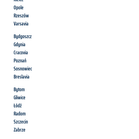
Opole
Rzeszów
Varsavia
Bydgoszcz
Gdynia
Cracovia
Poznań
Sosnowiec
Breslavia
Bytom
Gliwice
Łódź
Radom
Szczecin
Zabrze