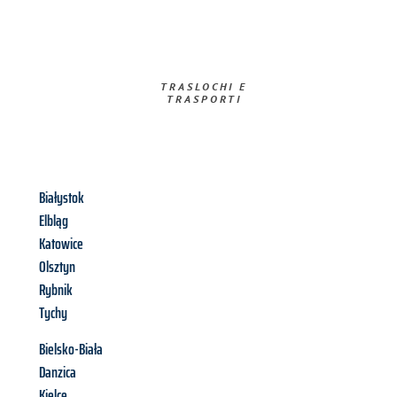
TRASLOCHI E
TRASPORTI​
Białystok
Elbląg
Katowice
Olsztyn
Rybnik
Tychy
Bielsko-Biała
Danzica
Kielce