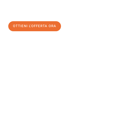
un
trasloco senza stress
e con il massimo comfort:
OTTIENI L'OFFERTA ORA