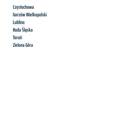
Częstochowa
Gorzów Wielkopolski
Lublino
Ruda Śląska
Toruń
Zielona Góra
Richiedi ora la tua
offerta
al
miglior
prezzo !
Inviateci adesso la vostra richiesta non vincolante e
assicuratevi la vostra
offerta di trasloco per le vostre esigenze