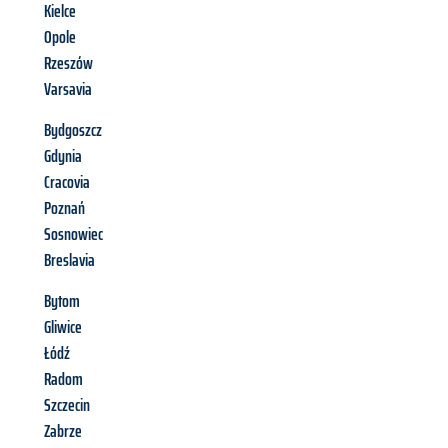
Kielce
Opole
Rzeszów
Varsavia
Bydgoszcz
Gdynia
Cracovia
Poznań
Sosnowiec
Breslavia
Bytom
Gliwice
Łódź
Radom
Szczecin
Zabrze