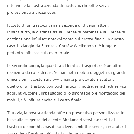
interviene la nostra azienda di traslochi, che offre servizi
professionali a prezzi equi.
Il costo di un trasloco varia a seconda di diversi fattori.
Innanzitutto, la distanza tra la Firenze di partenza e la Firenze di
destinazione influisce notevolmente sul prezzo finale. In questo
caso, il viaggio da Firenze a Gorzów Wielkopolski è lungo e
pertanto influisce sul costo totale.
In secondo luogo, la quantità di beni da trasportare è un altro
elemento da considerare. Se hai molti mobili o oggetti di grandi
dimensioni, il costo sarà ovviamente più elevato rispetto a
quello di un trasloco con pochi articoli. Inoltre, se richiedi servizi
aggiuntivi, come l’imballaggio o lo smontaggio e montaggio dei
mobili, ciò influirà anche sul costo finale.
Tuttavia, la nostra azienda offre un preventivo personalizzato in
base alle esigenze del cliente. Abbiamo diversi pacchetti di
trasloco disponibili, basati su diversi ambiti e servizi, per aiutarti
a scegliere l’opzione più adatta alle tue esigenze.