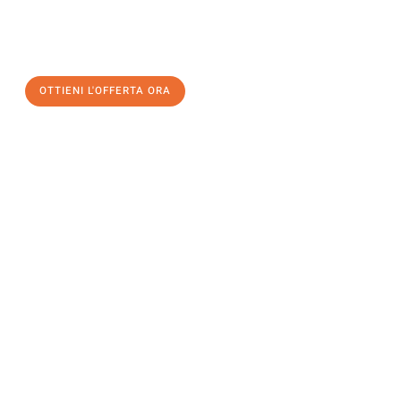
a Firenze
al miglior prezzo! Approfitta dell’occasione per
un
trasloco senza stress
e con il massimo comfort:
OTTIENI L'OFFERTA ORA