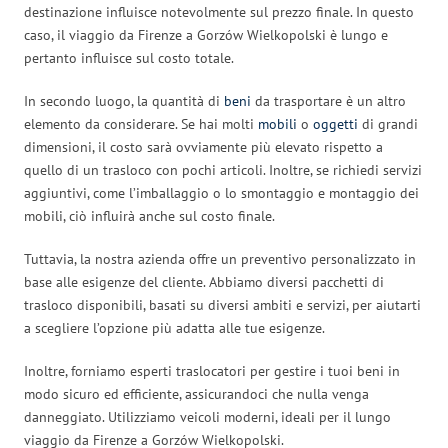
destinazione influisce notevolmente sul prezzo finale. In questo
caso, il viaggio da Firenze a Gorzów Wielkopolski è lungo e
pertanto influisce sul costo totale.
In secondo luogo, la quantità di
beni
da trasportare è un altro
elemento da considerare. Se hai molti
mobili
o
oggetti
di grandi
dimensioni, il costo sarà ovviamente più elevato rispetto a
quello di un trasloco con pochi articoli. Inoltre, se richiedi servizi
aggiuntivi, come l’imballaggio o lo smontaggio e montaggio dei
mobili, ciò influirà anche sul costo finale.
Tuttavia, la nostra azienda offre un preventivo personalizzato in
base alle esigenze del cliente. Abbiamo diversi pacchetti di
trasloco disponibili, basati su diversi ambiti e servizi, per aiutarti
a scegliere l’opzione più adatta alle tue esigenze.
Inoltre, forniamo esperti traslocatori per gestire i tuoi beni in
modo sicuro ed efficiente, assicurandoci che nulla venga
danneggiato. Utilizziamo veicoli moderni, ideali per il lungo
viaggio da Firenze a Gorzów Wielkopolski.