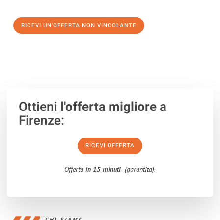
verso un trasloco senza stress a Gorzów Wielkopolski
RICEVI UN'OFFERTA NON VINCOLANTE
100% non vincolante – Risposta garantita entro 15 minuti.
Ottieni
l'offerta migliore
a
Firenze:
RICEVI OFFERTA
Offerta
in 15 minuti
(garantita).
CHI SIAMO