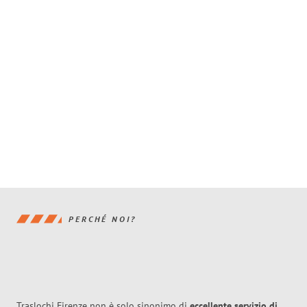
PERCHÉ NOI?
Traslochi Firenze non è solo sinonimo di
eccellente
servizio di