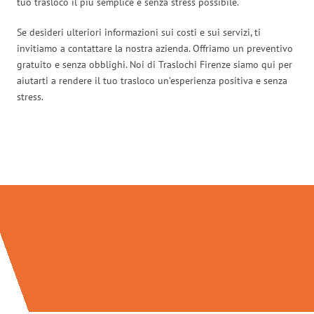
tuo trasloco il più semplice e senza stress possibile.
Se desideri ulteriori informazioni sui costi e sui servizi, ti
invitiamo a contattare la nostra azienda. Offriamo un preventivo
gratuito e senza obblighi. Noi di Traslochi Firenze siamo qui per
aiutarti a rendere il tuo trasloco un’esperienza positiva e senza
stress.
Traslochi Firenze in numeri: