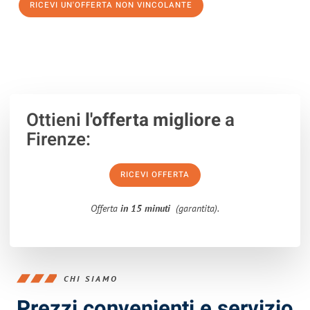
RICEVI UN'OFFERTA NON VINCOLANTE
100% non vincolante – Risposta garantita entro 15 minuti.
Ottieni
l'offerta migliore
a
Firenze:
RICEVI OFFERTA
Offerta
in 15 minuti
(garantita).
CHI SIAMO
Prezzi convenienti e servizio