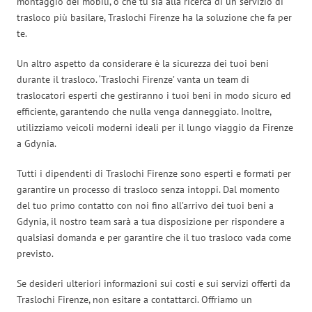
montaggio dei mobili, o che tu sia alla ricerca di un servizio di
trasloco più basilare, Traslochi Firenze ha la soluzione che fa per
te.
Un altro aspetto da considerare è la sicurezza dei tuoi beni
durante il trasloco. ‘Traslochi Firenze’ vanta un team di
traslocatori esperti che gestiranno i tuoi beni in modo sicuro ed
efficiente, garantendo che nulla venga danneggiato. Inoltre,
utilizziamo veicoli moderni ideali per il lungo viaggio da Firenze
a Gdynia.
Tutti i dipendenti di Traslochi Firenze sono esperti e formati per
garantire un processo di trasloco senza intoppi. Dal momento
del tuo primo contatto con noi fino all’arrivo dei tuoi beni a
Gdynia, il nostro team sarà a tua disposizione per rispondere a
qualsiasi domanda e per garantire che il tuo trasloco vada come
previsto.
Se desideri ulteriori informazioni sui costi e sui servizi offerti da
Traslochi Firenze, non esitare a contattarci. Offriamo un