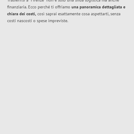
Trasferirsi a
Firenze
non è solo una sfida logistica ma anche
finanziaria. Ecco perché ti offriamo
una panoramica dettagliata e
chiara dei costi,
così saprai esattamente cosa aspettarti, senza
costi nascosti o spese impreviste.