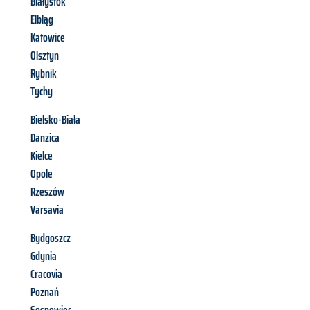
Białystok
Elbląg
Katowice
Olsztyn
Rybnik
Tychy
Bielsko-Biała
Danzica
Kielce
Opole
Rzeszów
Varsavia
Bydgoszcz
Gdynia
Cracovia
Poznań