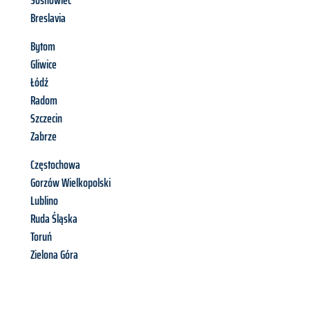
Sosnowiec
Breslavia
Bytom
Gliwice
Łódź
Radom
Szczecin
Zabrze
Częstochowa
Gorzów Wielkopolski
Lublino
Ruda Śląska
Toruń
Zielona Góra