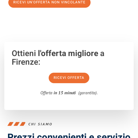
RICEVI UN'OFFERTA NON VINCOLANTE
100% non vincolante – Risposta garantita entro 15 minuti.
Ottieni
l'offerta migliore
a
Firenze:
RICEVI OFFERTA
Offerta
in 15 minuti
(garantita).
CHI SIAMO
Prezzi convenienti e servizio