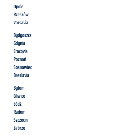
Opole
Rzeszów
Varsavia
Bydgoszcz
Gdynia
Cracovia
Poznań
Sosnowiec
Breslavia
Bytom
Gliwice
Łódź
Radom
Szczecin
Zabrze