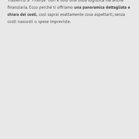
Trasferirsi a
Firenze
non è solo una sfida logistica ma anche
finanziaria. Ecco perché ti offriamo
una panoramica dettagliata e
chiara dei costi,
così saprai esattamente cosa aspettarti, senza
costi nascosti o spese impreviste.