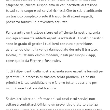
esigenze del cliente. Disponiamo di vari pacchetti di trasloco
basati sullo scopo e sui servizi richiesti. Che tu stia pianificando
un trasloco completo o solo il trasporto di alcuni oggetti,
possiamo fornirti un preventivo accurato.
Per garantire un trasloco sicuro ed efficiente, la nostra azienda
impiega solamente addetti esperti e addestrati. I nostri operatori
sono in grado di gestire i tuoi beni con cura e precisione,
garantendo che nulla venga danneggiato durante il trasloco.
Inoltre, utilizziamo veicoli moderni, ideali per lunghi viaggi,
come quello da Firenze a Sosnowiec.
Tutti i dipendenti della nostra azienda sono esperti e formati per
garantire un processo di trasloco senza problemi. La nostra
priorità è la tua soddisfazione e faremo tutto il possibile per
minimizzare lo stress del trasloco.
Se desideri ulteriori informazioni sui costi e sui servizi, non
esitare a contattarci. Offriamo un preventivo gratuito e senza
impegno. Siamo a tua disposizione per rispondere a tutte le tue