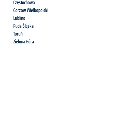
Częstochowa
Gorzów Wielkopolski
Lublino
Ruda Śląska
Toruń
Zielona Góra
Richiedi ora la tua
offerta
al
miglior
prezzo !
Inviateci adesso la vostra richiesta non vincolante e
assicuratevi la vostra
offerta di trasloco per le vostre esigenze
a Firenze
al miglior prezzo! Approfitta dell’occasione per