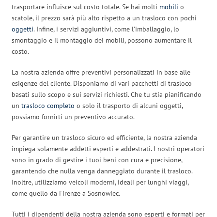
trasportare influisce sul costo totale. Se hai molti
mobili
o
scatole, il prezzo sarà più alto rispetto a un trasloco con pochi
oggetti
. Infine, i servizi aggiuntivi, come l’imballaggio, lo
smontaggio e il montaggio dei mobili, possono aumentare il
costo.
La nostra azienda offre preventivi personalizzati in base alle
esigenze del cliente. Disponiamo di vari pacchetti di trasloco
basati sullo scopo e sui servizi richiesti. Che tu stia pianificando
un
trasloco completo
o solo il trasporto di alcuni oggetti,
possiamo fornirti un preventivo accurato.
Per garantire un trasloco sicuro ed efficiente, la nostra azienda
impiega solamente addetti esperti e addestrati. I nostri operatori
sono in grado di gestire i tuoi beni con cura e precisione,
garantendo che nulla venga danneggiato durante il trasloco.
Inoltre, utilizziamo veicoli moderni, ideali per lunghi viaggi,
come quello da Firenze a Sosnowiec.
Tutti i dipendenti della nostra azienda sono esperti e formati per