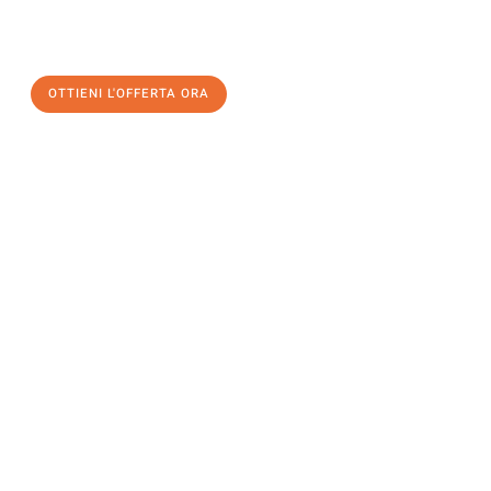
un
trasloco senza stress
e con il massimo comfort:
OTTIENI L'OFFERTA ORA