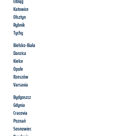
Elbląg
Katowice
Olsztyn
Rybnik
Tychy
Bielsko-Biała
Danzica
Kielce
Opole
Rzeszów
Varsavia
Bydgoszcz
Gdynia
Cracovia
Poznań
Sosnowiec