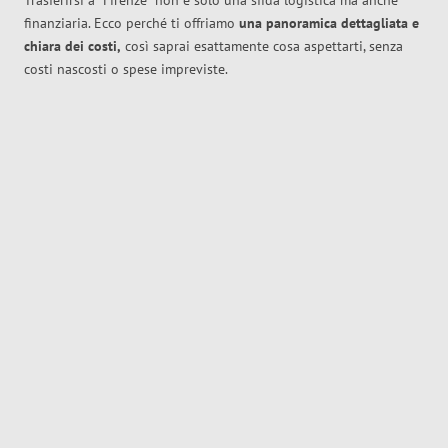
Trasferirsi a
Firenze
non è solo una sfida logistica ma anche
finanziaria. Ecco perché ti offriamo
una panoramica dettagliata e
chiara dei costi,
così saprai esattamente cosa aspettarti, senza
costi nascosti o spese impreviste.