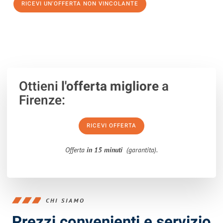
RICEVI UN'OFFERTA NON VINCOLANTE
100% non vincolante – Risposta garantita entro 15 minuti.
Ottieni
l'offerta migliore
a
Firenze:
RICEVI OFFERTA
Offerta
in 15 minuti
(garantita).
CHI SIAMO
Prezzi convenienti e servizio