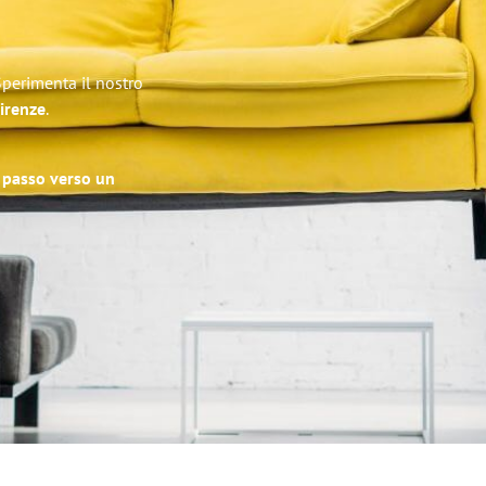
Sperimenta il nostro
Firenze
.
o passo verso un