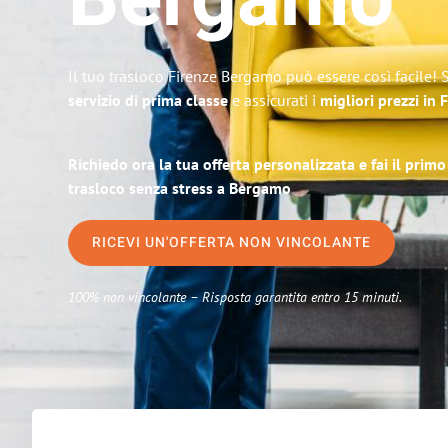
Bergamo
Il tuo trasloco Firenze Bergamo può essere così facile! 
servizio di prima classe
e assicurati i
migliori prezzi in 
Richiedo ora la tua offerta personalizzata e fai il prim
trasloco senza stress a Bergamo
RICEVI UN'OFFERTA NON VINCOLANTE
100% non vincolante – Risposta garantita entro 15 minuti.