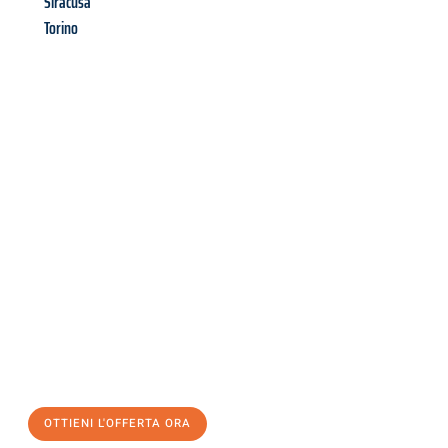
Siracusa
Torino
Richiedi ora la tua
offerta
al
miglior
prezzo !
Inviateci adesso la vostra richiesta non vincolante e
assicuratevi la vostra
offerta di trasloco per le vostre esigenze
a Firenze
al miglior prezzo! Approfitta dell’occasione per
un
trasloco senza stress
e con il massimo comfort:
OTTIENI L'OFFERTA ORA