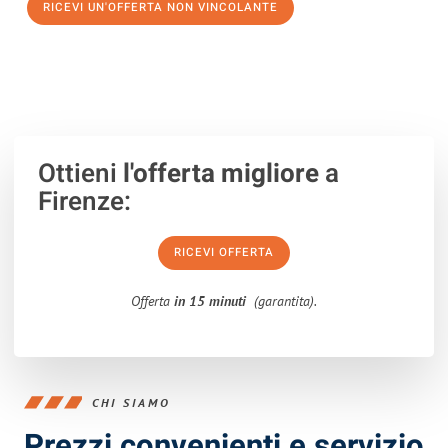
RICEVI UN'OFFERTA NON VINCOLANTE
100% non vincolante – Risposta garantita entro 15 minuti.
Ottieni
l'offerta migliore
a
Firenze:
RICEVI OFFERTA
Offerta
in 15 minuti
(garantita).
CHI SIAMO
Prezzi convenienti e servizio