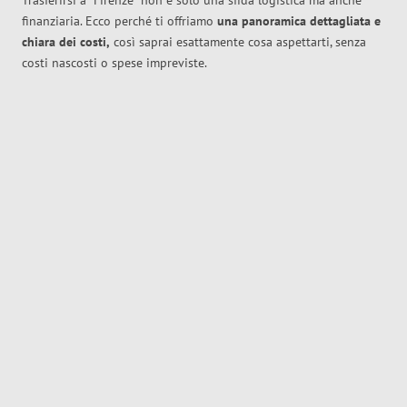
Trasferirsi a
Firenze
non è solo una sfida logistica ma anche
finanziaria. Ecco perché ti offriamo
una panoramica dettagliata e
chiara dei costi,
così saprai esattamente cosa aspettarti, senza
costi nascosti o spese impreviste.