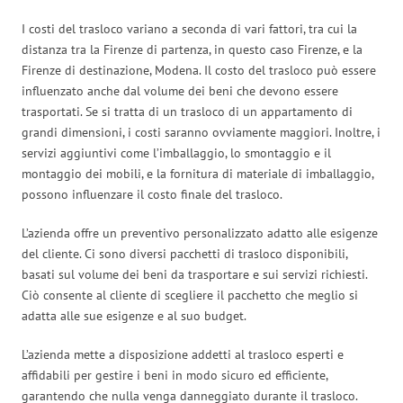
I costi del trasloco variano a seconda di vari fattori, tra cui la
distanza tra la Firenze di partenza, in questo caso Firenze, e la
Firenze di destinazione, Modena. Il costo del trasloco può essere
influenzato anche dal volume dei beni che devono essere
trasportati. Se si tratta di un trasloco di un appartamento di
grandi dimensioni, i costi saranno ovviamente maggiori. Inoltre, i
servizi aggiuntivi come l’imballaggio, lo smontaggio e il
montaggio dei mobili, e la fornitura di materiale di imballaggio,
possono influenzare il costo finale del trasloco.
L’azienda offre un preventivo personalizzato adatto alle esigenze
del cliente. Ci sono diversi pacchetti di trasloco disponibili,
basati sul volume dei beni da trasportare e sui servizi richiesti.
Ciò consente al cliente di scegliere il pacchetto che meglio si
adatta alle sue esigenze e al suo budget.
L’azienda mette a disposizione addetti al trasloco esperti e
affidabili per gestire i beni in modo sicuro ed efficiente,
garantendo che nulla venga danneggiato durante il trasloco.