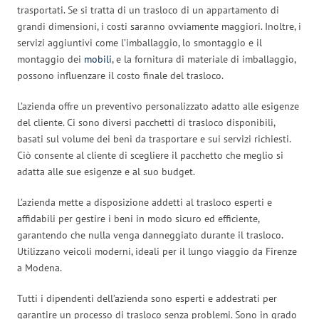
trasportati. Se si tratta di un trasloco di un appartamento di
grandi dimensioni, i costi saranno ovviamente maggiori. Inoltre, i
servizi aggiuntivi come l’imballaggio, lo smontaggio e il
montaggio dei
mobili
, e la fornitura di materiale di imballaggio,
possono influenzare il costo finale del trasloco.
L’azienda offre un preventivo personalizzato adatto alle esigenze
del cliente. Ci sono diversi pacchetti di trasloco disponibili,
basati sul volume dei beni da trasportare e sui servizi richiesti.
Ciò consente al cliente di scegliere il pacchetto che meglio si
adatta alle sue esigenze e al suo budget.
L’azienda mette a disposizione addetti al trasloco esperti e
affidabili per gestire i beni in modo sicuro ed efficiente,
garantendo che nulla venga danneggiato durante il trasloco.
Utilizzano veicoli moderni, ideali per il lungo viaggio da Firenze
a Modena.
Tutti i dipendenti dell’azienda sono esperti e addestrati per
garantire un processo di trasloco senza problemi. Sono in grado