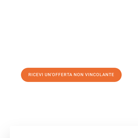
Livorno
Il tuo trasloco Firenze Livorno può essere così facile! S
servizio di prima classe
e assicurati i
migliori prezzi in 
Richiedo ora la tua offerta personalizzata e fai il prim
trasloco senza stress a Livorno
RICEVI UN'OFFERTA NON VINCOLANTE
100% non vincolante – Risposta garantita entro 15 minuti.