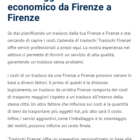
economico da Firenze a
Firenze
Se stai pianificando un trasloco dalla tua Firenze a Firenze e stai
cercando di capire i costi, l’azienda di traslochi ‘Traslochi Firenze’
offre servizi professionali a prezzi equi. La nostra esperienza nel
settore ci permette di fornirti un servizio di alta qualità,
garantendo un trasloco senza problemi.
I costi di un trasloco da una Firenze a Firenze possono variare in
base a diversi fattori. Il primo di questi è la distanza:
logicamente, un trasloco da un’altra Firenze comporta dei costi
di trasporto maggiori rispetto a un trasloco all’interno della
stessa città. Un altro fattore che influisce sui costi è la quantità
di beni da trasportare: più oggetti hai, più alto sarà il costo.
Infine, i servizi aggiuntivi, come l’imballaggio e lo smontaggio
dei mobili, possono influire sul costo finale.
‘Traslochi Firenze’ offre un preventivo personalizzato in base alle