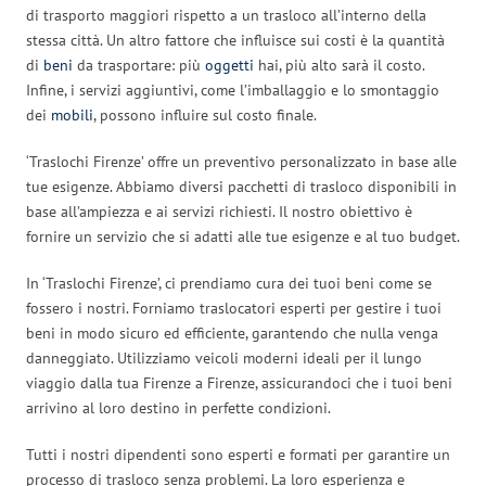
di trasporto maggiori rispetto a un trasloco all’interno della
stessa città. Un altro fattore che influisce sui costi è la quantità
di
beni
da trasportare: più
oggetti
hai, più alto sarà il costo.
Infine, i servizi aggiuntivi, come l’imballaggio e lo smontaggio
dei
mobili
, possono influire sul costo finale.
‘Traslochi Firenze’ offre un preventivo personalizzato in base alle
tue esigenze. Abbiamo diversi pacchetti di trasloco disponibili in
base all’ampiezza e ai servizi richiesti. Il nostro obiettivo è
fornire un servizio che si adatti alle tue esigenze e al tuo budget.
In ‘Traslochi Firenze’, ci prendiamo cura dei tuoi beni come se
fossero i nostri. Forniamo traslocatori esperti per gestire i tuoi
beni in modo sicuro ed efficiente, garantendo che nulla venga
danneggiato. Utilizziamo veicoli moderni ideali per il lungo
viaggio dalla tua Firenze a Firenze, assicurandoci che i tuoi beni
arrivino al loro destino in perfette condizioni.
Tutti i nostri dipendenti sono esperti e formati per garantire un
processo di trasloco senza problemi. La loro esperienza e