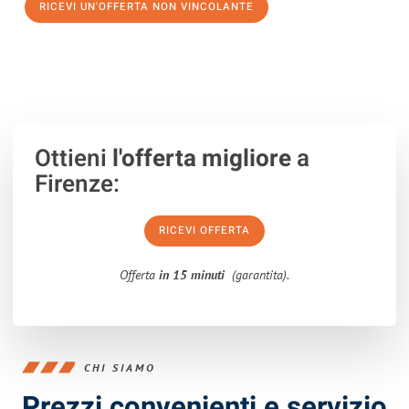
RICEVI UN'OFFERTA NON VINCOLANTE
100% non vincolante – Risposta garantita entro 15 minuti.
Ottieni
l'offerta migliore
a
Firenze:
RICEVI OFFERTA
Offerta
in 15 minuti
(garantita).
CHI SIAMO
Prezzi convenienti e servizio