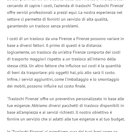
cercando di capire i costi, l’azienda di traslochi ‘Traslochi Firenze’
offre servizi professionali a prezzi equi. La nostra esperienza nel
settore ci permette di fornirti un servizio di alta qualità,
garantendo un trasloco senza problemi.
I costi di un trasloco da una Firenze a Firenze possono variare in
base a diversi fattori. Il primo di questi è la distanza:
logicamente, un trasloco da un’altra Firenze comporta dei costi
di trasporto maggiori rispetto a un trasloco all’interno della
stessa città. Un altro fattore che influisce sui costi è la quantità
di beni da trasportare: più oggetti hai, più alto sarà il costo.
Infine, i servizi aggiuntivi, come l’imballaggio e lo smontaggio
dei mobili, possono influire sul costo finale.
‘Traslochi Firenze’ offre un preventivo personalizzato in base alle
tue esigenze. Abbiamo diversi pacchetti di trasloco disponibili in
base all’ampiezza e ai servizi richiesti. Il nostro obiettivo è
fornire un servizio che si adatti alle tue esigenze e al tuo budget.
In ‘Traslochi Firenze’, ci prendiamo cura dei tuoi beni come se