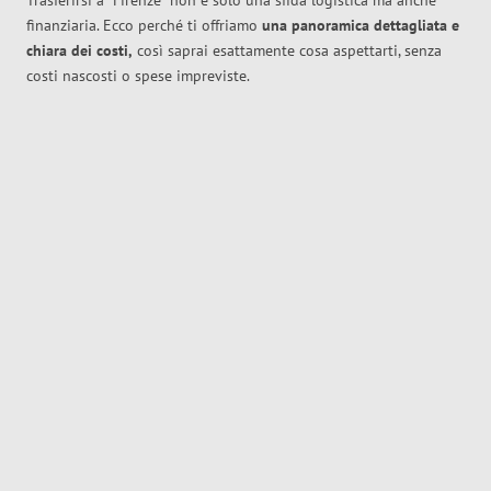
Trasferirsi a
Firenze
non è solo una sfida logistica ma anche
finanziaria. Ecco perché ti offriamo
una panoramica dettagliata e
chiara dei costi,
così saprai esattamente cosa aspettarti, senza
costi nascosti o spese impreviste.