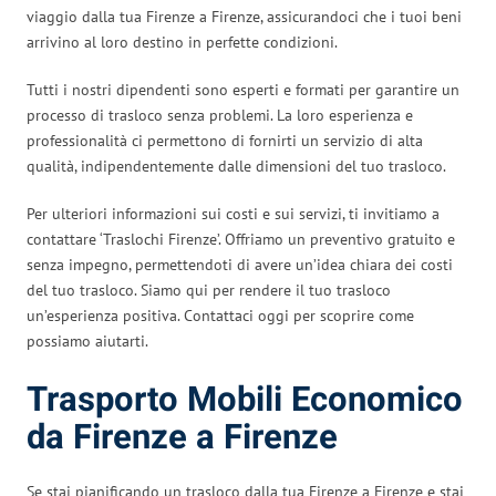
viaggio dalla tua Firenze a Firenze, assicurandoci che i tuoi beni
arrivino al loro destino in perfette condizioni.
Tutti i nostri dipendenti sono esperti e formati per garantire un
processo di trasloco senza problemi. La loro esperienza e
professionalità ci permettono di fornirti un servizio di alta
qualità, indipendentemente dalle dimensioni del tuo trasloco.
Per ulteriori informazioni sui costi e sui servizi, ti invitiamo a
contattare ‘Traslochi Firenze’. Offriamo un preventivo gratuito e
senza impegno, permettendoti di avere un’idea chiara dei costi
del tuo trasloco. Siamo qui per rendere il tuo trasloco
un’esperienza positiva. Contattaci oggi per scoprire come
possiamo aiutarti.
Trasporto Mobili Economico
da Firenze a Firenze
Se stai pianificando un trasloco dalla tua Firenze a Firenze e stai