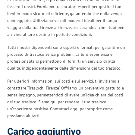
fossero i nostri. Forniamo traslocatori esperti per gestire i tuoi
beni in modo sicuro ed efficiente, garantendo che nulla venga
danneggiato. Utilizziamo veicoli moderni ideali per il lungo
viaggio dalla tua Firenze a Firenze, assicurandoci che i tuoi beni
arrivino al loro destino in perfette condizioni.
Tutti i nostri dipendenti sono esperti e formati per garantire un
processo di trasloco senza problemi. La loro esperienza e
professionalità ci permettono di fornirti un servizio di alta
qualità, indipendentemente dalle dimensioni del tuo trasloco.
Per ulteriori informazioni sui costi e sui servizi, ti invitiamo a
contattare ‘Traslochi Firenze’. Offriamo un preventivo gratuito e
senza impegno, permettendoti di avere un’idea chiara dei costi
del tuo trasloco. Siamo qui per rendere il tuo trasloco
un’esperienza positiva. Contattaci oggi per scoprire come
possiamo aiutarti.
Carico aggiuntivo