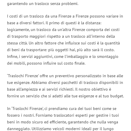
garantendo un trasloco senza problemi.
I costi di un trasloco da una Firenze a Firenze possono variare in
base a diversi fattori. Il primo di questi è la distanza:
logicamente, un trasloco da un’altra Firenze comporta dei costi
di trasporto maggiori rispetto a un trasloco all’interno della
stessa città. Un altro fattore che influisce sui costi è la quantità
di beni da trasportare: più oggetti hai, più alto sarà il costo.
Infine, i servizi aggiuntivi, come l’imballaggio e lo smontaggio
dei mobili, possono influire sul costo finale.
‘Traslochi Firenze’ offre un preventivo personalizzato in base alle
tue esigenze. Abbiamo diversi pacchetti di trasloco disponibili in
base all’ampiezza e ai servizi richiesti. Il nostro obiettivo è
fornire un servizio che si adatti alle tue esigenze e al tuo budget.
In ‘Traslochi Firenze’, ci prendiamo cura dei tuoi beni come se
fossero i nostri. Forniamo traslocatori esperti per gestire i tuoi
beni in modo sicuro ed efficiente, garantendo che nulla venga
danneggiato. Utilizziamo veicoli moderni ideali per il lungo