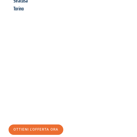
Siracusa
Torino
Richiedi ora la tua
offerta
al
miglior
prezzo !
Inviateci adesso la vostra richiesta non vincolante e
assicuratevi la vostra
offerta di trasloco per le vostre esigenze
a Firenze
al miglior prezzo! Approfitta dell’occasione per
un
trasloco senza stress
e con il massimo comfort:
OTTIENI L'OFFERTA ORA