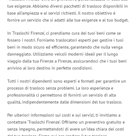
tue esigenze. Abbiamo diversi pacchetti di trasloco disponibili in
base all’ampiezza e ai servizi richiesti. Il nostro obiettivo è
fornire un servizio che si adatti alle tue esigenze e al tuo budget.
In ‘Traslochi Firenze’, ci prendiamo cura dei tuoi beni come se
fossero i nostri. Forniamo traslocatori esperti per gestire i tuoi
beni in modo sicuro ed efficiente, garantendo che nulla venga
danneggiato. Utilizziamo veicoli moderni ideali per il lungo
viaggio dalla tua Firenze a Firenze, assicurandoci che i tuoi beni
arrivino al loro destino in perfette condizioni.
Tutti i nostri dipendenti sono esperti e formati per garantire un
processo di trasloco senza problemi. La loro esperienza e
professionalità ci permettono di fornirti un servizio di alta
qualità, indipendentemente dalle dimensioni del tuo trasloco.
Per ulteriori informazioni sui costi e sui servizi, ti invitiamo a
contattare ‘Traslochi Firenze’. Offriamo un preventivo gratuito e
senza impegno, permettendoti di avere un’idea chiara dei costi
del tuo trasloco. Siamo qui per rendere il tuo trasloco