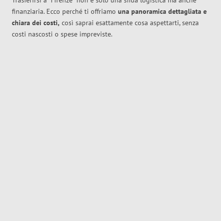
Trasferirsi a
Firenze
non è solo una sfida logistica ma anche
finanziaria. Ecco perché ti offriamo
una panoramica dettagliata e
chiara dei costi,
così saprai esattamente cosa aspettarti, senza
costi nascosti o spese impreviste.