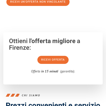
RICEVI UN'OFFERTA NON VINCOLANTE
100% non vincolante – Risposta garantita entro 15 minuti.
Ottieni
l'offerta migliore
a
Firenze:
RICEVI OFFERTA
Offerta
in 15 minuti
(garantita).
CHI SIAMO
Prezzi convenienti e servizio