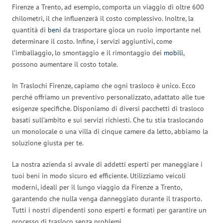
Firenze a Trento, ad esempio, comporta un viaggio di oltre 600
chilometri, il che influenzerà il costo complessivo. Inoltre, la
quantità di
beni
da trasportare gioca un ruolo importante nel
determinare il costo. Infine, i servizi aggiuntivi, come
l’imballaggio, lo smontaggio e il rimontaggio dei
mobili
,
possono aumentare il costo totale.
In Traslochi Firenze, capiamo che ogni trasloco è unico. Ecco
perché offriamo un preventivo personalizzato, adattato alle tue
esigenze specifiche. Disponiamo di diversi pacchetti di trasloco
basati sull’ambito e sui servizi richiesti. Che tu stia traslocando
un monolocale o una villa di cinque camere da letto, abbiamo la
soluzione giusta per te.
La nostra azienda si avvale di addetti esperti per maneggiare i
tuoi beni in modo sicuro ed efficiente. Utilizziamo veicoli
moderni, ideali per il lungo viaggio da Firenze a Trento,
garantendo che nulla venga danneggiato durante il trasporto.
Tutti i nostri dipendenti sono esperti e formati per garantire un
processo di trasloco senza problemi.