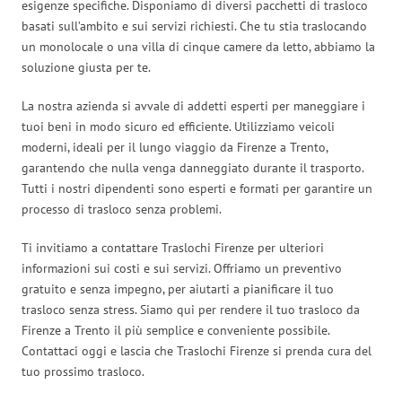
esigenze specifiche. Disponiamo di diversi pacchetti di trasloco
basati sull’ambito e sui servizi richiesti. Che tu stia traslocando
un monolocale o una villa di cinque camere da letto, abbiamo la
soluzione giusta per te.
La nostra azienda si avvale di addetti esperti per maneggiare i
tuoi beni in modo sicuro ed efficiente. Utilizziamo veicoli
moderni, ideali per il lungo viaggio da Firenze a Trento,
garantendo che nulla venga danneggiato durante il trasporto.
Tutti i nostri dipendenti sono esperti e formati per garantire un
processo di trasloco senza problemi.
Ti invitiamo a contattare Traslochi Firenze per ulteriori
informazioni sui costi e sui servizi. Offriamo un preventivo
gratuito e senza impegno, per aiutarti a pianificare il tuo
trasloco senza stress. Siamo qui per rendere il tuo trasloco da
Firenze a Trento il più semplice e conveniente possibile.
Contattaci oggi e lascia che Traslochi Firenze si prenda cura del
tuo prossimo trasloco.