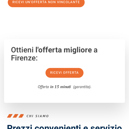
RICEVI UN'OFFERTA NON VINCOLANTE
100% non vincolante – Risposta garantita entro 15 minuti.
Ottieni
l'offerta migliore
a
Firenze:
RICEVI OFFERTA
Offerta
in 15 minuti
(garantita).
CHI SIAMO
Prezzi convenienti e servizio