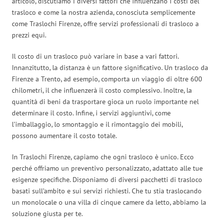
articolo, discutiamo i diversi fattori che influenzano i costi del
trasloco e come la nostra azienda, conosciuta semplicemente
come Traslochi Firenze, offre servizi professionali di trasloco a
prezzi equi.
Il costo di un trasloco può variare in base a vari fattori.
Innanzitutto, la distanza è un fattore significativo. Un trasloco da
Firenze a Trento, ad esempio, comporta un viaggio di oltre 600
chilometri, il che influenzerà il costo complessivo. Inoltre, la
quantità di beni da trasportare gioca un ruolo importante nel
determinare il costo. Infine, i servizi aggiuntivi, come
l’imballaggio, lo smontaggio e il rimontaggio dei mobili,
possono aumentare il costo totale.
In Traslochi Firenze, capiamo che ogni trasloco è unico. Ecco
perché offriamo un preventivo personalizzato, adattato alle tue
esigenze specifiche. Disponiamo di diversi pacchetti di trasloco
basati sull’ambito e sui servizi richiesti. Che tu stia traslocando
un monolocale o una villa di cinque camere da letto, abbiamo la
soluzione giusta per te.