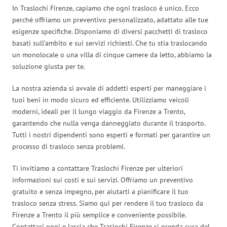
In Traslochi Firenze, capiamo che ogni trasloco è unico. Ecco
perché offriamo un preventivo personalizzato, adattato alle tue
esigenze specifiche. Disponiamo di diversi pacchetti di trasloco
basati sull’ambito e sui servizi richiesti. Che tu stia traslocando
un monolocale o una villa di cinque camere da letto, abbiamo la
soluzione giusta per te.
La nostra azienda si avvale di addetti esperti per maneggiare i
tuoi beni in modo sicuro ed efficiente. Utilizziamo veicoli
moderni, ideali per il lungo viaggio da Firenze a Trento,
garantendo che nulla venga danneggiato durante il trasporto.
Tutti i nostri dipendenti sono esperti e formati per garantire un
processo di trasloco senza problemi.
Ti invitiamo a contattare Traslochi Firenze per ulteriori
informazioni sui costi e sui servizi. Offriamo un preventivo
gratuito e senza impegno, per aiutarti a pianificare il tuo
trasloco senza stress. Siamo qui per rendere il tuo trasloco da
Firenze a Trento il più semplice e conveniente possibile.
Contattaci oggi e lascia che Traslochi Firenze si prenda cura del