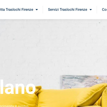
itta Traslochi Firenze
Servizi Traslochi Firenze
Cos
lano
erimenta il nostro