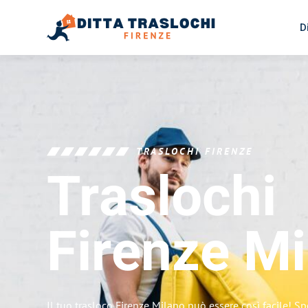
D
TRASLOCHI FIRENZE
Traslochi
Firenze
Mi
Il tuo trasloco Firenze Milano può essere così facile! Sp