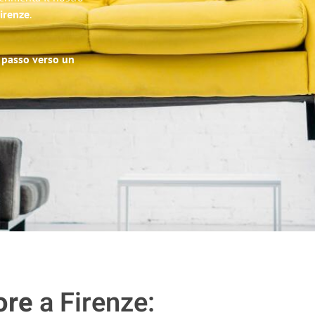
Firenze
.
o passo verso un
ore
a Firenze: