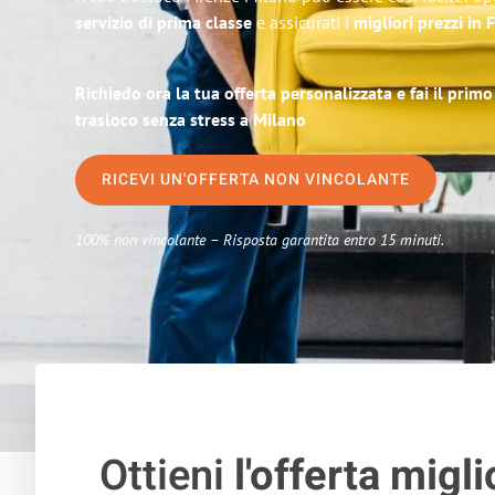
servizio di prima classe
e assicurati i
migliori prezzi in 
Richiedo ora la tua offerta personalizzata e fai il prim
trasloco senza stress a Milano
RICEVI UN'OFFERTA NON VINCOLANTE
100% non vincolante – Risposta garantita entro 15 minuti.
Ottieni
l'offerta migli