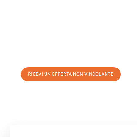
Albacete
Il tuo trasloco Firenze Albacete può essere così facile! 
servizio di prima classe
e assicurati i
migliori prezzi in 
Richiedo ora la tua offerta personalizzata e fai il prim
trasloco senza stress a Albacete
RICEVI UN'OFFERTA NON VINCOLANTE
100% non vincolante – Risposta garantita entro 15 minuti.