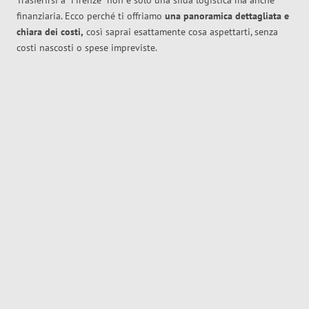
Trasferirsi a
Firenze
non è solo una sfida logistica ma anche
finanziaria. Ecco perché ti offriamo
una panoramica dettagliata e
chiara dei costi,
così saprai esattamente cosa aspettarti, senza
costi nascosti o spese impreviste.