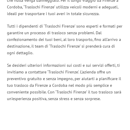
che nulla venga danneggiato. Per il lungo viaggio da Firenze a
Cordoba, ‘Traslochi Firenze’ utilizza veicoli moderni e adeguati,
ideali per trasportare i tuoi averi in totale sicurezza.
Tutti i dipendenti di ‘Traslochi Firenze’ sono esperti e formati per
garantire un processo di trasloco senza problemi. Dal
confezionamento dei tuoi beni, al loro trasporto, fino all’arrivo a
destinazione, il team di ‘Traslochi Firenze’ si prenderà cura di
ogni dettaglio.
Se desideri ulteriori informazioni sui costi e sui servizi offerti, ti
invitiamo a contattare ‘Traslochi Firenze’. L’azienda offre un
preventivo gratuito e senza impegno, per aiutarti a pianificare il
tuo trasloco da Firenze a Cordoba nel modo più semplice e
conveniente possibile. Con ‘Traslochi Firenze’ il tuo trasloco sarà
un’esperienza positiva, senza stress e senza sorprese.
Traslochi Firenze in numeri: