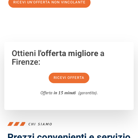
RICEVI UN'OFFERTA NON VINCOLANTE
100% non vincolante – Risposta garantita entro 15 minuti.
Ottieni
l'offerta migliore
a
Firenze:
RICEVI OFFERTA
Offerta
in 15 minuti
(garantita).
CHI SIAMO
Prezzi convenienti e servizio