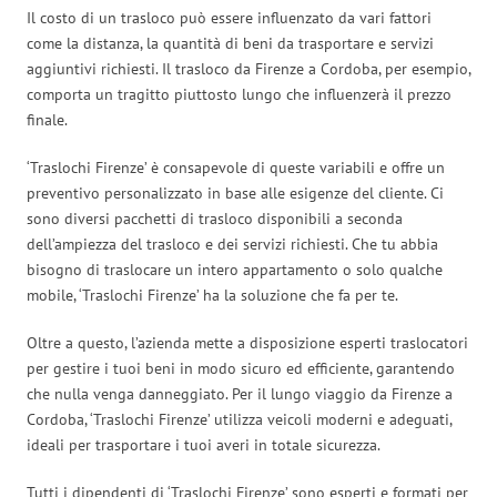
Il costo di un trasloco può essere influenzato da vari fattori
come la distanza, la quantità di beni da trasportare e servizi
aggiuntivi richiesti. Il trasloco da Firenze a Cordoba, per esempio,
comporta un tragitto piuttosto lungo che influenzerà il prezzo
finale.
‘Traslochi Firenze’ è consapevole di queste variabili e offre un
preventivo personalizzato in base alle esigenze del cliente. Ci
sono diversi pacchetti di trasloco disponibili a seconda
dell’ampiezza del trasloco e dei servizi richiesti. Che tu abbia
bisogno di traslocare un intero appartamento o solo qualche
mobile, ‘Traslochi Firenze’ ha la soluzione che fa per te.
Oltre a questo, l’azienda mette a disposizione esperti traslocatori
per gestire i tuoi beni in modo sicuro ed efficiente, garantendo
che nulla venga danneggiato. Per il lungo viaggio da Firenze a
Cordoba, ‘Traslochi Firenze’ utilizza veicoli moderni e adeguati,
ideali per trasportare i tuoi averi in totale sicurezza.
Tutti i dipendenti di ‘Traslochi Firenze’ sono esperti e formati per