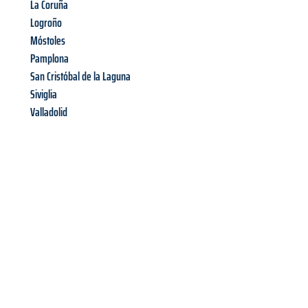
La Coruña
Logroño
Móstoles
Pamplona
San Cristóbal de la Laguna
Siviglia
Valladolid
Richiedi ora la tua
offerta
al
miglior
prezzo !
Inviateci adesso la vostra richiesta non vincolante e
assicuratevi la vostra
offerta di trasloco per le vostre esigenze