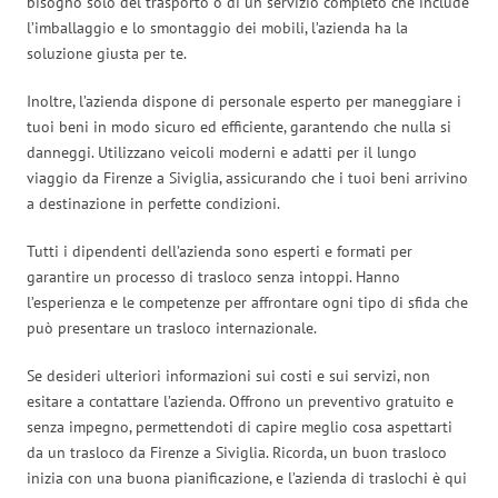
bisogno solo del trasporto o di un servizio completo che include
l’imballaggio e lo smontaggio dei mobili, l’azienda ha la
soluzione giusta per te.
Inoltre, l’azienda dispone di personale esperto per maneggiare i
tuoi beni in modo sicuro ed efficiente, garantendo che nulla si
danneggi. Utilizzano veicoli moderni e adatti per il lungo
viaggio da Firenze a Siviglia, assicurando che i tuoi beni arrivino
a destinazione in perfette condizioni.
Tutti i dipendenti dell’azienda sono esperti e formati per
garantire un processo di trasloco senza intoppi. Hanno
l’esperienza e le competenze per affrontare ogni tipo di sfida che
può presentare un trasloco internazionale.
Se desideri ulteriori informazioni sui costi e sui servizi, non
esitare a contattare l’azienda. Offrono un preventivo gratuito e
senza impegno, permettendoti di capire meglio cosa aspettarti
da un trasloco da Firenze a Siviglia. Ricorda, un buon trasloco
inizia con una buona pianificazione, e l’azienda di traslochi è qui