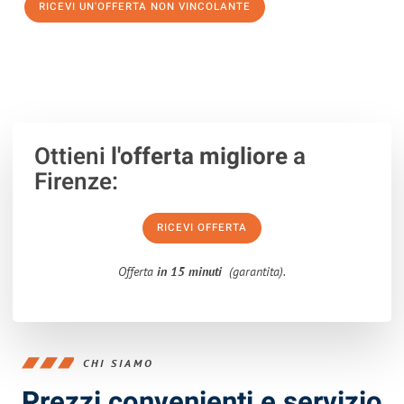
RICEVI UN'OFFERTA NON VINCOLANTE
100% non vincolante – Risposta garantita entro 15 minuti.
Ottieni
l'offerta migliore
a
Firenze:
RICEVI OFFERTA
Offerta
in 15 minuti
(garantita).
CHI SIAMO
Prezzi convenienti e servizio