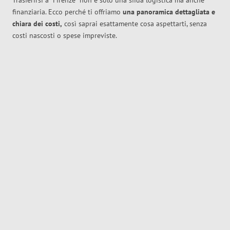
Trasferirsi a
Firenze
non è solo una sfida logistica ma anche
finanziaria. Ecco perché ti offriamo
una panoramica dettagliata e
chiara dei costi,
così saprai esattamente cosa aspettarti, senza
costi nascosti o spese impreviste.