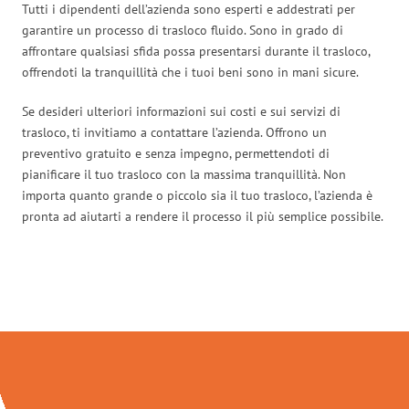
Tutti i dipendenti dell’azienda sono esperti e addestrati per
garantire un processo di trasloco fluido. Sono in grado di
affrontare qualsiasi sfida possa presentarsi durante il trasloco,
offrendoti la tranquillità che i tuoi beni sono in mani sicure.
Se desideri ulteriori informazioni sui costi e sui servizi di
trasloco, ti invitiamo a contattare l’azienda. Offrono un
preventivo gratuito e senza impegno, permettendoti di
pianificare il tuo trasloco con la massima tranquillità. Non
importa quanto grande o piccolo sia il tuo trasloco, l’azienda è
pronta ad aiutarti a rendere il processo il più semplice possibile.
Traslochi Firenze in numeri: