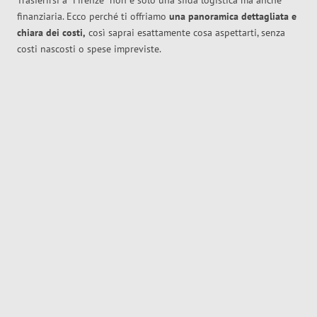
Trasferirsi a
Firenze
non è solo una sfida logistica ma anche
finanziaria. Ecco perché ti offriamo
una panoramica dettagliata e
chiara dei costi,
così saprai esattamente cosa aspettarti, senza
costi nascosti o spese impreviste.