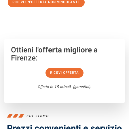
RICEVI UN'OFFERTA NON VINCOLANTE
100% non vincolante – Risposta garantita entro 15 minuti.
Ottieni
l'offerta migliore
a
Firenze:
RICEVI OFFERTA
Offerta
in 15 minuti
(garantita).
CHI SIAMO
Prezzi convenienti e servizio