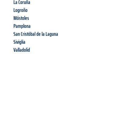
La Coruña
Logroño
Móstoles
Pamplona
San Cristóbal de la Laguna
Siviglia
Valladolid
Richiedi ora la tua
offerta
al
miglior
prezzo !
Inviateci adesso la vostra richiesta non vincolante e
assicuratevi la vostra
offerta di trasloco per le vostre esigenze