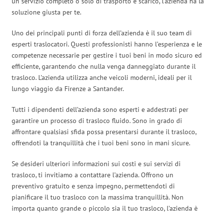
un servizio completo o solo di trasporto e scarico, l’azienda ha la
soluzione giusta per te.
Uno dei principali punti di forza dell’azienda è il suo team di
esperti traslocatori. Questi professionisti hanno l’esperienza e le
competenze necessarie per gestire i tuoi beni in modo sicuro ed
efficiente, garantendo che nulla venga danneggiato durante il
trasloco. L’azienda utilizza anche veicoli moderni, ideali per il
lungo viaggio da Firenze a Santander.
Tutti i dipendenti dell’azienda sono esperti e addestrati per
garantire un processo di trasloco fluido. Sono in grado di
affrontare qualsiasi sfida possa presentarsi durante il trasloco,
offrendoti la tranquillità che i tuoi beni sono in mani sicure.
Se desideri ulteriori informazioni sui costi e sui servizi di
trasloco, ti invitiamo a contattare l’azienda. Offrono un
preventivo gratuito e senza impegno, permettendoti di
pianificare il tuo trasloco con la massima tranquillità. Non
importa quanto grande o piccolo sia il tuo trasloco, l’azienda è