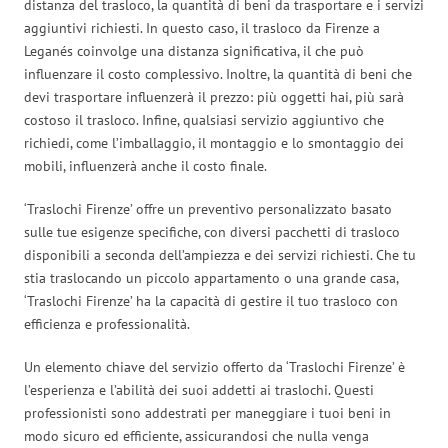
distanza del trasloco, la quantità di beni da trasportare e i servizi
aggiuntivi richiesti. In questo caso, il trasloco da Firenze a
Leganés coinvolge una distanza significativa, il che può
influenzare il costo complessivo. Inoltre, la quantità di beni che
devi trasportare influenzerà il prezzo: più oggetti hai, più sarà
costoso il trasloco. Infine, qualsiasi servizio aggiuntivo che
richiedi, come l’imballaggio, il montaggio e lo smontaggio dei
mobili, influenzerà anche il costo finale.
‘Traslochi Firenze’ offre un preventivo personalizzato basato
sulle tue esigenze specifiche, con diversi pacchetti di trasloco
disponibili a seconda dell’ampiezza e dei servizi richiesti. Che tu
stia traslocando un piccolo appartamento o una grande casa,
‘Traslochi Firenze’ ha la capacità di gestire il tuo trasloco con
efficienza e professionalità.
Un elemento chiave del servizio offerto da ‘Traslochi Firenze’ è
l’esperienza e l’abilità dei suoi addetti ai traslochi. Questi
professionisti sono addestrati per maneggiare i tuoi beni in
modo sicuro ed efficiente, assicurandosi che nulla venga