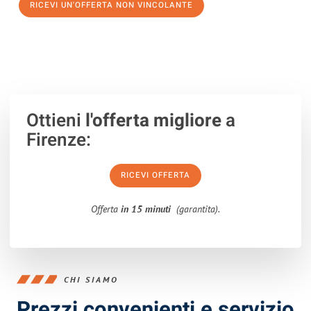
RICEVI UN'OFFERTA NON VINCOLANTE
100% non vincolante – Risposta garantita entro 15 minuti.
Ottieni
l'offerta migliore
a
Firenze:
RICEVI OFFERTA
Offerta
in 15 minuti
(garantita).
CHI SIAMO
Prezzi convenienti e servizio