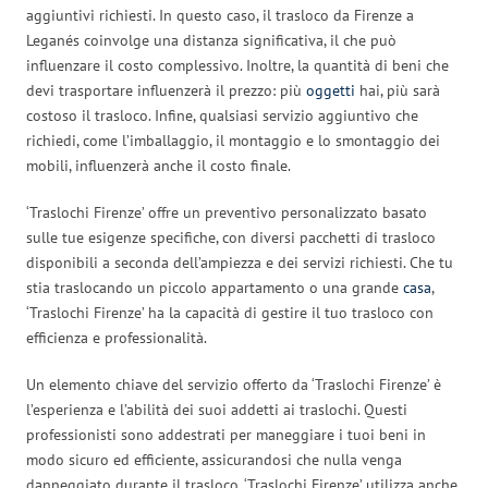
aggiuntivi richiesti. In questo caso, il trasloco da Firenze a
Leganés coinvolge una distanza significativa, il che può
influenzare il costo complessivo. Inoltre, la quantità di beni che
devi trasportare influenzerà il prezzo: più
oggetti
hai, più sarà
costoso il trasloco. Infine, qualsiasi servizio aggiuntivo che
richiedi, come l’imballaggio, il montaggio e lo smontaggio dei
mobili, influenzerà anche il costo finale.
‘Traslochi Firenze’ offre un preventivo personalizzato basato
sulle tue esigenze specifiche, con diversi pacchetti di trasloco
disponibili a seconda dell’ampiezza e dei servizi richiesti. Che tu
stia traslocando un piccolo appartamento o una grande
casa
,
‘Traslochi Firenze’ ha la capacità di gestire il tuo trasloco con
efficienza e professionalità.
Un elemento chiave del servizio offerto da ‘Traslochi Firenze’ è
l’esperienza e l’abilità dei suoi addetti ai traslochi. Questi
professionisti sono addestrati per maneggiare i tuoi beni in
modo sicuro ed efficiente, assicurandosi che nulla venga
danneggiato durante il trasloco. ‘Traslochi Firenze’ utilizza anche