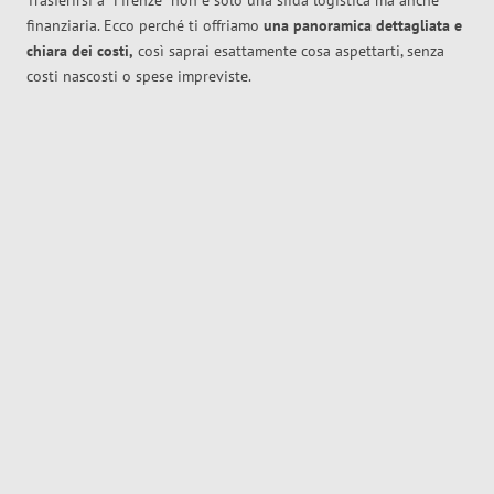
Trasferirsi a
Firenze
non è solo una sfida logistica ma anche
finanziaria. Ecco perché ti offriamo
una panoramica dettagliata e
chiara dei costi,
così saprai esattamente cosa aspettarti, senza
costi nascosti o spese impreviste.