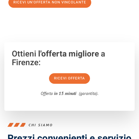
RICEVI UN'OFFERTA NON VINCOLANTE
100% non vincolante – Risposta garantita entro 15 minuti.
Ottieni
l'offerta migliore
a
Firenze:
RICEVI OFFERTA
Offerta
in 15 minuti
(garantita).
CHI SIAMO
Prezzi convenienti e servizio