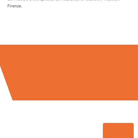
Firenze.
Traslochi Firenze in numeri: