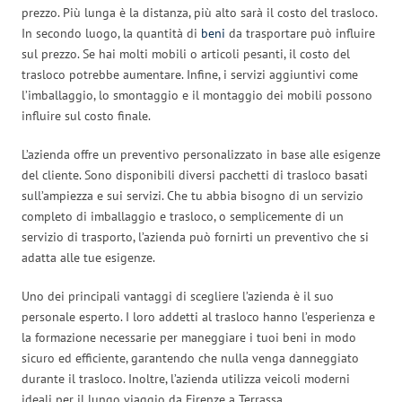
prezzo. Più lunga è la distanza, più alto sarà il costo del trasloco.
In secondo luogo, la quantità di
beni
da trasportare può influire
sul prezzo. Se hai molti mobili o articoli pesanti, il costo del
trasloco potrebbe aumentare. Infine, i servizi aggiuntivi come
l’imballaggio, lo smontaggio e il montaggio dei mobili possono
influire sul costo finale.
L’azienda offre un preventivo personalizzato in base alle esigenze
del cliente. Sono disponibili diversi pacchetti di trasloco basati
sull’ampiezza e sui servizi. Che tu abbia bisogno di un servizio
completo di imballaggio e trasloco, o semplicemente di un
servizio di trasporto, l’azienda può fornirti un preventivo che si
adatta alle tue esigenze.
Uno dei principali vantaggi di scegliere l’azienda è il suo
personale esperto. I loro addetti al trasloco hanno l’esperienza e
la formazione necessarie per maneggiare i tuoi beni in modo
sicuro ed efficiente, garantendo che nulla venga danneggiato
durante il trasloco. Inoltre, l’azienda utilizza veicoli moderni
ideali per il lungo viaggio da Firenze a Terrassa.