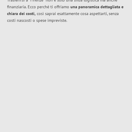
Trasferirsi a
Firenze
non è solo una sfida logistica ma anche
finanziaria. Ecco perché ti offriamo
una panoramica dettagliata e
chiara dei costi,
così saprai esattamente cosa aspettarti, senza
costi nascosti o spese impreviste.