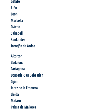
Getafe
Jaén
León
Marbella
Oviedo
Sabadell
Santander
Torrejón de Ardoz
Alcorcón
Badalona
Cartagena
Donostia-San Sebastian
Gijón
Jerez de la Frontera
Lleida
Mataró
Palma de Mallorca