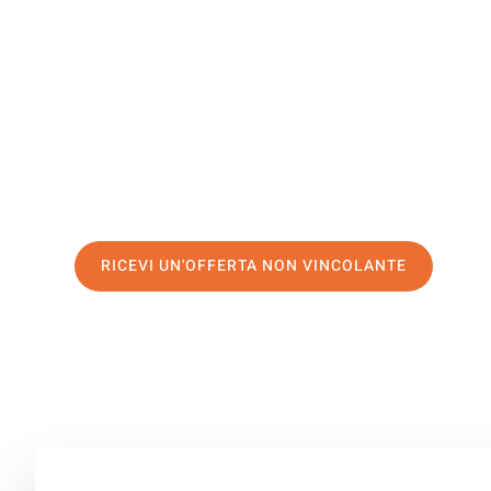
Salamanc
Il tuo trasloco Firenze Salamanca può essere così facile
servizio di prima classe
e assicurati i
migliori prezzi in 
Richiedo ora la tua offerta personalizzata e fai il prim
trasloco senza stress a Salamanca
RICEVI UN'OFFERTA NON VINCOLANTE
100% non vincolante – Risposta garantita entro 15 minuti.