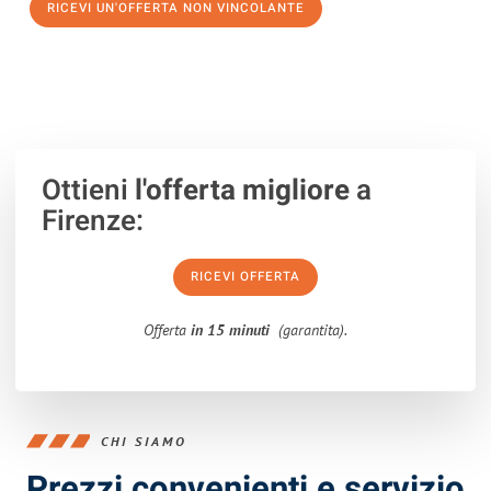
RICEVI UN'OFFERTA NON VINCOLANTE
100% non vincolante – Risposta garantita entro 15 minuti.
Ottieni
l'offerta migliore
a
Firenze:
RICEVI OFFERTA
Offerta
in 15 minuti
(garantita).
CHI SIAMO
Prezzi convenienti e servizio