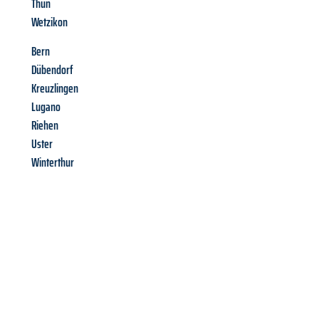
Thun
Wetzikon
Bern
Dübendorf
Kreuzlingen
Lugano
Riehen
Uster
Winterthur
Richiedi ora la tua
offerta
al
miglior