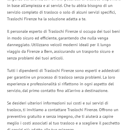
in base all’ampiezza e ai servizi. Che tu abbia bisogno di un
servizio completo di trasloco o solo di alcuni servizi specifici,
Traslochi Firenze ha la soluzione adatta a te.
Il personale esperto di Traslochi Firenze si occupa dei tuoi beni
in modo sicuro ed efficiente, garantendo che nulla venga
danneggiato. Utilizzano veicoli moderni ideali per il lungo
viaggio da Firenze a Bern, assicurando un trasporto sicuro e
senza problemi dei tuoi articoli.
Tutti i dipendenti di Traslochi Firenze sono esperti e addestrati
per garantire un processo di trasloco senza problemi. La loro
esperienza e professionalità si riflettono in ogni aspetto del
servizio, dal primo contatto fino all’arrivo a destinazione.
Se desideri ulteriori informazioni sui costi e sui servizi di
trasloco, ti invitiamo a contattare Traslochi Firenze. Offrono un
preventivo gratuito e senza impegno, che ti aiuterà a capire
meglio i costi associati al tuo trasloco e a scegliere il pacchetto
di servizi più adatto alle tue esigenze.