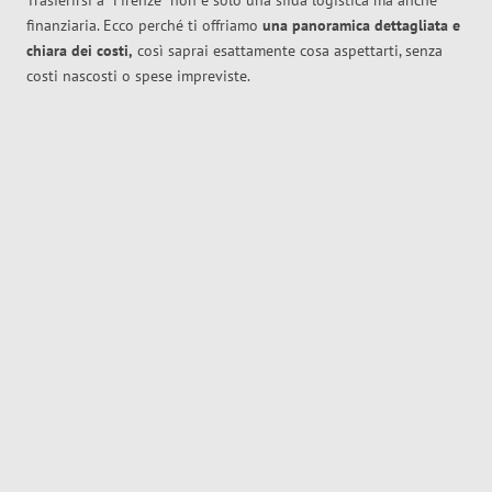
Trasferirsi a
Firenze
non è solo una sfida logistica ma anche
finanziaria. Ecco perché ti offriamo
una panoramica dettagliata e
chiara dei costi,
così saprai esattamente cosa aspettarti, senza
costi nascosti o spese impreviste.