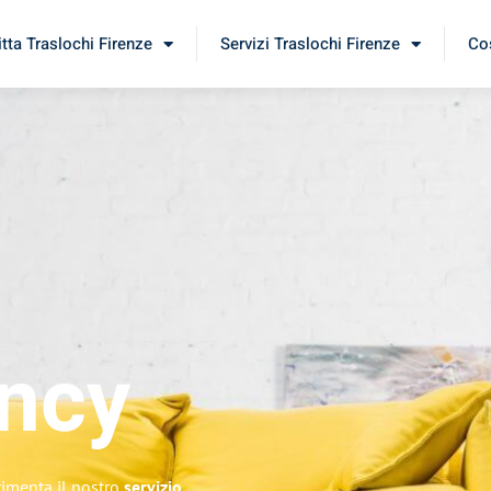
itta Traslochi Firenze
Servizi Traslochi Firenze
Cos
ncy
rimenta il nostro
servizio