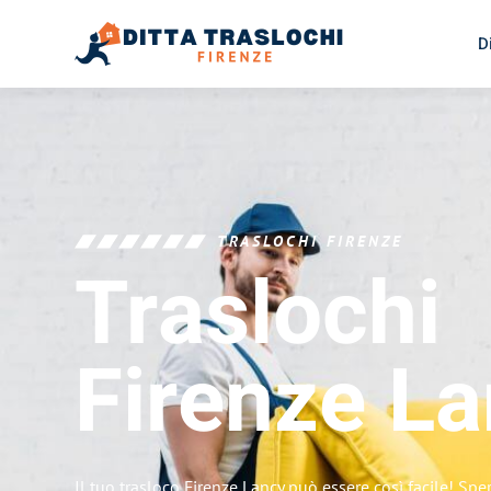
D
TRASLOCHI FIRENZE
Traslochi
Firenze
La
Il tuo trasloco Firenze Lancy può essere così facile! Spe