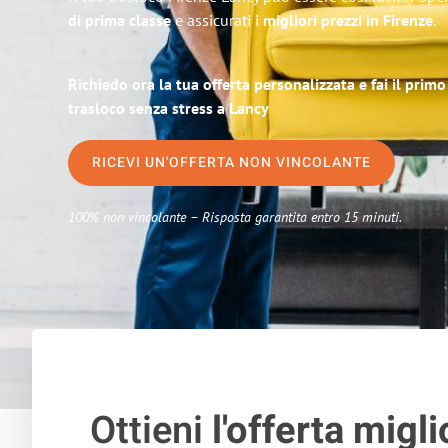
di prima classe
e assicurati i
migliori prezzi in Firenze
.
Richiedo ora la tua offerta personalizzata e fai il prim
trasloco senza stress a Lancy
RICEVI UN'OFFERTA NON VINCOLANTE
100% non vincolante – Risposta garantita entro 15 minuti.
Ottieni
l'offerta migli