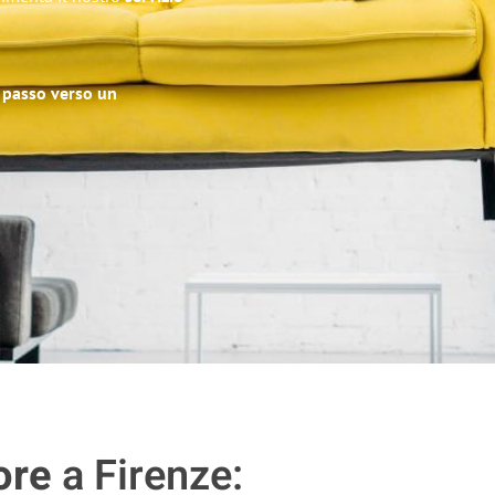
o passo verso un
ore
a Firenze: