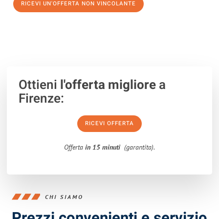
RICEVI UN'OFFERTA NON VINCOLANTE
100% non vincolante – Risposta garantita entro 15 minuti.
Ottieni
l'offerta migliore
a
Firenze:
RICEVI OFFERTA
Offerta
in 15 minuti
(garantita).
CHI SIAMO
Prezzi convenienti e servizio