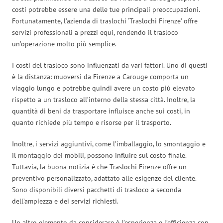
costi potrebbe essere una delle tue principali preoccupazioni.
Fortunatamente, l’azienda di traslochi ‘Traslochi Firenze’ offre
servizi professionali a prezzi equi, rendendo il trasloco
un’operazione molto più semplice.
I costi del trasloco sono influenzati da vari fattori. Uno di questi
è la distanza: muoversi da Firenze a Carouge comporta un
viaggio lungo e potrebbe quindi avere un costo più elevato
rispetto a un trasloco all’interno della stessa città. Inoltre, la
quantità di beni da trasportare influisce anche sui costi, in
quanto richiede più tempo e risorse per il trasporto.
Inoltre, i servizi aggiuntivi, come l’imballaggio, lo smontaggio e
il montaggio dei mobili, possono influire sul costo finale.
Tuttavia, la buona notizia è che Traslochi Firenze offre un
preventivo personalizzato, adattato alle esigenze del cliente.
Sono disponibili diversi pacchetti di trasloco a seconda
dell’ampiezza e dei servizi richiesti.
Un altro elemento da considerare è l’esperienza e l’efficienza con