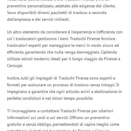
preventivo personalizzato, adattato alle esigenze del cliente.
Sono disponibili diversi pacchetti di trasloco a seconda
dell’ampiezza e dei servizi richiesti.
Un altro elemento da considerare è l’esperienza e l’efficienza con
cui i traslocatori gestiscono i beni. Traslochi Firenze fornisce
traslocatori esperti per maneggiare le merci in modo sicuro ed
efficiente, garantendo che nulla venga danneggiato. L’azienda
utilizza veicoli moderni, ideali per il lungo viaggio da Firenze a
Carouge.
Inoltre, tutti gli impiegati di Traslochi Firenze sono esperti e
formati per assicurare un processo di trasloco senza intoppi. Si
impegnano a garantire che ogni articolo arrivi a destinazione in
perfette condizioni e nel minor tempo possibile.
Ti incoraggiamo a contattare Traslochi Firenze per ulteriori
informazioni sui costi e sui servizi. Offrono un preventivo
gratuito e senza obbligo, permettendoti di capire meglio come
potrebbero aiutarti nel tuo trasloco da Firenze a Carouge.