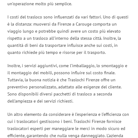
un’operazione molto più semplice.
I costi del trasloco sono influenzati da vari fattori. Uno di questi
è la distanza: muoversi da Firenze a Carouge comporta un
viaggio lungo e potrebbe quindi avere un costo più elevato
rispetto a un trasloco all’interno della stessa città. Inoltre, la
quantità di beni da trasportare influisce anche sui costi, in
quanto richiede più tempo e risorse per il trasporto.
Inoltre, i servizi aggiuntivi, come l’imballaggio, lo smontaggio e
il montaggio dei mobili, possono influire sul costo finale.
Tuttavia, la buona notizia è che Traslochi Firenze offre un
preventivo personalizzato, adattato alle esigenze del cliente.
Sono disponibili diversi pacchetti di trasloco a seconda
dell’ampiezza e dei servizi richiesti.
Un altro elemento da considerare è l’esperienza e l’efficienza con
cui i traslocatori gestiscono i beni. Traslochi Firenze fornisce
traslocatori esperti per maneggiare le merci in modo sicuro ed
efficiente, garantendo che nulla venga danneggiato. L’azienda