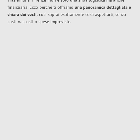
Trasferirsi a
Firenze
non è solo una sfida logistica ma anche
finanziaria. Ecco perché ti offriamo
una panoramica dettagliata e
chiara dei costi,
così saprai esattamente cosa aspettarti, senza
costi nascosti o spese impreviste.