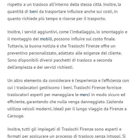
rispetto a un trasloco all’interno della stessa città. Inoltre, la
quantità di
beni
da trasportare influisce anche sui costi, in
quanto richiede più tempo e risorse per il trasporto.
Inoltre, i servizi aggiuntivi, come l’imballaggio, lo smontaggio e
il montaggio dei
mobili
, possono influire sul costo finale.
Tuttavia, la buona notizia è che Traslochi Firenze offre un
preventivo personalizzato, adattato alle esigenze del cliente.
Sono disponibili diversi pacchetti di trasloco a seconda
dell’ampiezza e dei servizi richiesti.
Un altro elemento da considerare è l’esperienza e l’efficienza con
cui i traslocatori gestiscono i beni. Traslochi Firenze fornisce
traslocatori esperti per maneggiare le
merci
in modo sicuro ed
efficiente, garantendo che nulla venga danneggiato. L’azienda
utilizza veicoli moderni, ideali per il lungo viaggio da Firenze a
Carouge.
Inoltre, tutti gli impiegati di Traslochi Firenze sono esperti e
formati per assicurare un processo di trasloco senza intoppi. Si