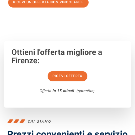
RICEVI UN'OFFERTA NON VINCOLANTE
100% non vincolante – Risposta garantita entro 15 minuti.
Ottieni
l'offerta migliore
a
Firenze:
RICEVI OFFERTA
Offerta
in 15 minuti
(garantita).
CHI SIAMO
Prezzi convenienti e servizio