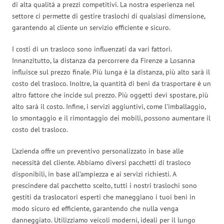
di alta qualità a prezzi competitivi. La nostra esperienza nel
settore ci permette di gestire traslochi di qualsiasi dimensione,
garantendo al cliente un servizio efficiente e sicuro.
I costi di un trasloco sono influenzati da vari fattori.
Innanzitutto, la distanza da percorrere da Firenze a Losanna
influisce sul prezzo finale. Più lunga è la distanza, più alto sarà il
costo del trasloco. Inoltre, la quantità di beni da trasportare è un
altro fattore che incide sul prezzo. Più oggetti devi spostare, più
alto sarà il costo. Infine, i servizi aggiuntivi, come l’imballaggio,
lo smontaggio e il rimontaggio dei mobili, possono aumentare il
costo del trasloco.
L’azienda offre un preventivo personalizzato in base alle
necessità del cliente. Abbiamo diversi pacchetti di trasloco
disponibili, in base all’ampiezza e ai servizi richiesti. A
prescindere dal pacchetto scelto, tutti i nostri traslochi sono
gestiti da traslocatori esperti che maneggiano i tuoi beni in
modo sicuro ed efficiente, garantendo che nulla venga
danneggiato. Utilizziamo veicoli moderni, ideali per il lungo