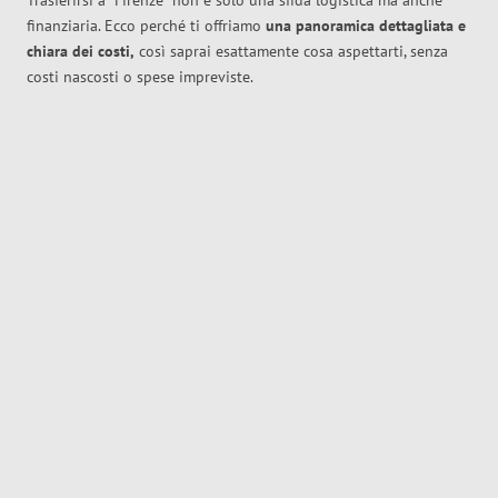
Trasferirsi a
Firenze
non è solo una sfida logistica ma anche
finanziaria. Ecco perché ti offriamo
una panoramica dettagliata e
chiara dei costi,
così saprai esattamente cosa aspettarti, senza
costi nascosti o spese impreviste.