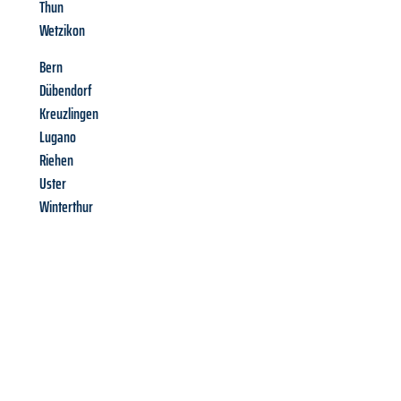
Thun
Wetzikon
Bern
Dübendorf
Kreuzlingen
Lugano
Riehen
Uster
Winterthur
Richiedi ora la tua
offerta
al
miglior