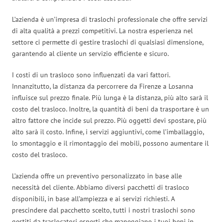
L’azienda è un’impresa di traslochi professionale che offre servizi
di alta qualità a prezzi competitivi. La nostra esperienza nel
settore ci permette di gestire traslochi di qualsiasi dimensione,
garantendo al cliente un servizio efficiente e sicuro.
I costi di un trasloco sono influenzati da vari fattori.
Innanzitutto, la distanza da percorrere da Firenze a Losanna
influisce sul prezzo finale. Più lunga è la distanza, più alto sarà il
costo del trasloco. Inoltre, la quantità di beni da trasportare è un
altro fattore che incide sul prezzo. Più oggetti devi spostare, più
alto sarà il costo. Infine, i servizi aggiuntivi, come l’imballaggio,
lo smontaggio e il rimontaggio dei mobili, possono aumentare il
costo del trasloco.
L’azienda offre un preventivo personalizzato in base alle
necessità del cliente. Abbiamo diversi pacchetti di trasloco
disponibili, in base all’ampiezza e ai servizi richiesti. A
prescindere dal pacchetto scelto, tutti i nostri traslochi sono
gestiti da traslocatori esperti che maneggiano i tuoi beni in