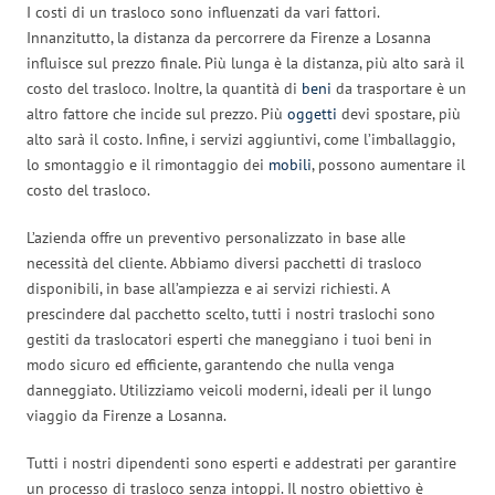
I costi di un trasloco sono influenzati da vari fattori.
Innanzitutto, la distanza da percorrere da Firenze a Losanna
influisce sul prezzo finale. Più lunga è la distanza, più alto sarà il
costo del trasloco. Inoltre, la quantità di
beni
da trasportare è un
altro fattore che incide sul prezzo. Più
oggetti
devi spostare, più
alto sarà il costo. Infine, i servizi aggiuntivi, come l’imballaggio,
lo smontaggio e il rimontaggio dei
mobili
, possono aumentare il
costo del trasloco.
L’azienda offre un preventivo personalizzato in base alle
necessità del cliente. Abbiamo diversi pacchetti di trasloco
disponibili, in base all’ampiezza e ai servizi richiesti. A
prescindere dal pacchetto scelto, tutti i nostri traslochi sono
gestiti da traslocatori esperti che maneggiano i tuoi beni in
modo sicuro ed efficiente, garantendo che nulla venga
danneggiato. Utilizziamo veicoli moderni, ideali per il lungo
viaggio da Firenze a Losanna.
Tutti i nostri dipendenti sono esperti e addestrati per garantire
un processo di trasloco senza intoppi. Il nostro obiettivo è