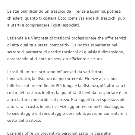
Se stai pianificando un trasloco da Firenze a Losanna, potresti
chiederti quanto ti costerà. Ecco come l’azienda di traslochi può
aiutarti a comprendere i costi associati.
L’azienda è un’impresa di traslochi professionale che offre servizi
di alta qualità a prezzi competitivi. La nostra esperienza nel
settore ci permette di gestire traslochi di qualsiasi dimensione,
garantendo al cliente un servizio efficiente e sicuro.
I costi di un trasloco sono influenzati da vari fattori.
Innanzitutto, la distanza da percorrere da Firenze a Losanna
influisce sul prezzo finale. Più lunga è la distanza, più alto sarà il
costo del trasloco. Inoltre, la quantità di beni da trasportare è un
altro fattore che incide sul prezzo. Più oggetti devi spostare, più
alto sarà il costo. Infine, i servizi aggiuntivi, come l’imballaggio,
lo smontaggio e il rimontaggio dei mobili, possono aumentare il
costo del trasloco.
L’azienda offre un preventivo personalizzato in base alle