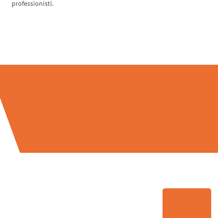
professionisti.
Traslochi Firenze in numeri: