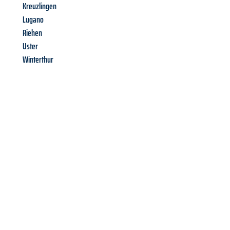
Kreuzlingen
Lugano
Riehen
Uster
Winterthur
Richiedi ora la tua
offerta
al
miglior
prezzo !
Inviateci adesso la vostra richiesta non vincolante e
assicuratevi la vostra
offerta di trasloco per le vostre esigenze
a Firenze
al miglior prezzo! Approfitta dell’occasione per
un
trasloco senza stress
e con il massimo comfort: