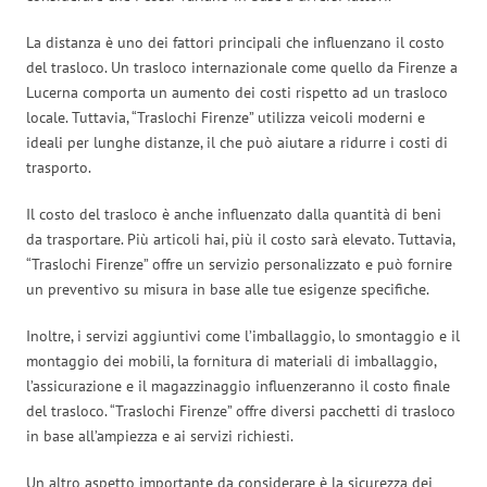
La distanza è uno dei fattori principali che influenzano il costo
del trasloco. Un trasloco internazionale come quello da Firenze a
Lucerna comporta un aumento dei costi rispetto ad un trasloco
locale. Tuttavia, “Traslochi Firenze” utilizza veicoli moderni e
ideali per lunghe distanze, il che può aiutare a ridurre i costi di
trasporto.
Il costo del trasloco è anche influenzato dalla quantità di beni
da trasportare. Più articoli hai, più il costo sarà elevato. Tuttavia,
“Traslochi Firenze” offre un servizio personalizzato e può fornire
un preventivo su misura in base alle tue esigenze specifiche.
Inoltre, i servizi aggiuntivi come l’imballaggio, lo smontaggio e il
montaggio dei mobili, la fornitura di materiali di imballaggio,
l’assicurazione e il magazzinaggio influenzeranno il costo finale
del trasloco. “Traslochi Firenze” offre diversi pacchetti di trasloco
in base all’ampiezza e ai servizi richiesti.
Un altro aspetto importante da considerare è la sicurezza dei