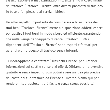
l’assicurazione e il magazzinaggio influenzeranno il costo finale
del trasloco. “Traslochi Firenze” offre diversi pacchetti di trasloco
in base all’ampiezza e ai servizi richiesti.
Un altro aspetto importante da considerare è la sicurezza dei
tuoi beni. “Traslochi Firenze” mette a disposizione addetti esperti
per gestire i tuoi beni in modo sicuro ed efficiente, garantendo
che nulla venga danneggiato durante il trasloco. Tutti i
dipendenti dell'”Traslochi Firenze” sono esperti e formati per
garantire un processo di trasloco senza intoppi.
Ti incoraggiamo a contattare “Traslochi Firenze” per ulteriori
informazioni sui costi e sui servizi offerti. Offriamo un preventivo
gratuito e senza impegno, così potrai avere un’idea più precisa
del costo del tuo trasloco da Firenze a Lucerna. Siamo qui per
rendere il tuo trasloco il più facile e senza stress possibile!
Traslochi Firenze in numeri: