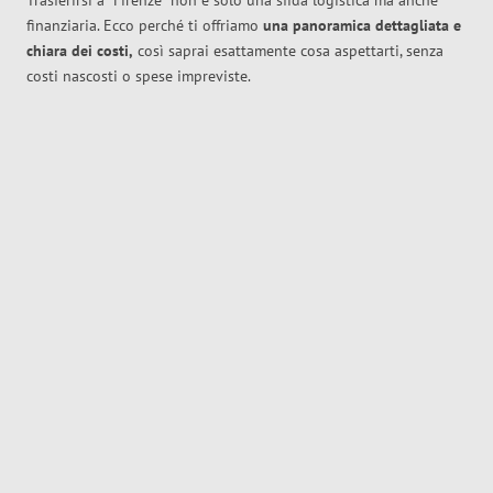
Trasferirsi a
Firenze
non è solo una sfida logistica ma anche
finanziaria. Ecco perché ti offriamo
una panoramica dettagliata e
chiara dei costi,
così saprai esattamente cosa aspettarti, senza
costi nascosti o spese impreviste.