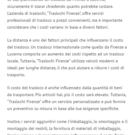
sicuramente ti starai chiedendo quanto potrebbe costare.
L’azienda di traslochi, “Traslochi Firenze”, offre servizi
professionali di trasloco a prezzi convenienti, ma è importante
considerare che i costi variano in base a diversi fattori.
La distanza è uno dei fattori principali che influenzano il costo
del trasloco. Un trasloco internazionale come quello da Firenze a
Lucerna comporta un aumento dei costi rispetto ad un trasloco
locale. Tuttavia, “Traslochi Firenze” utilizza veicoli moderni e
ideali per lunghe distanze, il che può aiutare a ridurre i costi di
trasporto.
Il costo del trasloco è anche influenzato dalla quantità di beni
da trasportare. Più articoli hai, più il costo sarà elevato. Tuttavia,
“Traslochi Firenze” offre un servizio personalizzato e può fornire
un preventivo su misura in base alle tue esigenze specifiche.
Inoltre, i servizi aggiuntivi come l’imballaggio, lo smontaggio e il
montaggio dei mobili, la fornitura di materiali di imballaggio,