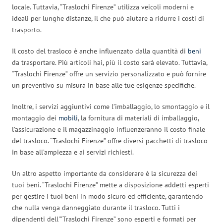
locale. Tuttavia, “Traslochi Firenze” utilizza veicoli moderni e
ideali per lunghe distanze, il che può aiutare a ridurre i costi di
trasporto.
Il costo del trasloco è anche influenzato dalla quantità di
beni
da trasportare. Più articoli hai, più il costo sarà elevato. Tuttavia,
“Traslochi Firenze” offre un servizio personalizzato e può fornire
un preventivo su misura in base alle tue esigenze specifiche.
Inoltre, i servizi aggiuntivi come l’imballaggio, lo smontaggio e il
montaggio dei
mobili
, la fornitura di materiali di imballaggio,
l’assicurazione e il magazzinaggio influenzeranno il costo finale
del trasloco. “Traslochi Firenze” offre diversi pacchetti di trasloco
in base all’ampiezza e ai servizi richiesti.
Un altro aspetto importante da considerare è la sicurezza dei
tuoi beni. “Traslochi Firenze” mette a disposizione addetti esperti
per gestire i tuoi beni in modo sicuro ed efficiente, garantendo
che nulla venga danneggiato durante il trasloco. Tutti i
dipendenti dell'”Traslochi Firenze” sono esperti e formati per