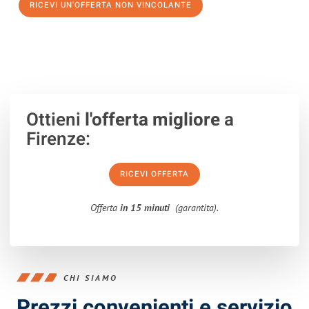
RICEVI UN'OFFERTA NON VINCOLANTE
100% non vincolante – Risposta garantita entro 15 minuti.
Ottieni
l'offerta migliore
a
Firenze:
RICEVI OFFERTA
Offerta
in 15 minuti
(garantita).
CHI SIAMO
Prezzi convenienti e servizio