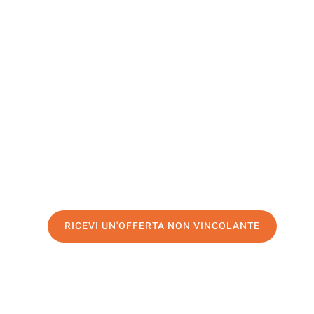
Yverdon-L
Bains
Il tuo trasloco Firenze Yverdon-les-Bains può essere cos
nostro
servizio di prima classe
e assicurati i
migliori pre
Richiedo ora la tua offerta personalizzata e fai il prim
trasloco senza stress a Yverdon-les-Bains
RICEVI UN'OFFERTA NON VINCOLANTE
100% non vincolante – Risposta garantita entro 15 minuti.