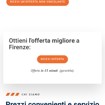
RICEVI UN'OFFERTA NON VINCOLANTE
100% non vincolante – Risposta garantita entro 15 minuti.
Ottieni
l'offerta migliore
a
Firenze:
RICEVI OFFERTA
Offerta
in 15 minuti
(garantita).
CHI SIAMO
Prezzi convenienti e servizio