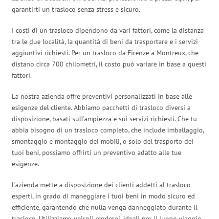
garantirti un trasloco senza stress e sicuro.
I costi di un trasloco dipendono da vari fattori, come la distanza
tra le due località, la quantità di beni da trasportare e i servizi
aggiuntivi richiesti. Per un trasloco da Firenze a Montreux, che
distano circa 700 chilometri, il costo può variare in base a questi
fattori.
La nostra azienda offre preventivi personalizzati in base alle
esigenze del cliente. Abbiamo pacchetti di trasloco diversi a
disposizione, basati sull’ampiezza e sui servizi richiesti. Che tu
abbia bisogno di un trasloco completo, che include imballaggio,
smontaggio e montaggio dei mobili, o solo del trasporto dei
tuoi beni, possiamo offrirti un preventivo adatto alle tue
esigenze.
L’azienda mette a disposizione dei clienti addetti al trasloco
esperti, in grado di maneggiare i tuoi beni in modo sicuro ed
efficiente, garantendo che nulla venga danneggiato durante il
trasloco. Utilizziamo veicoli moderni, ideali per il lungo viaggio