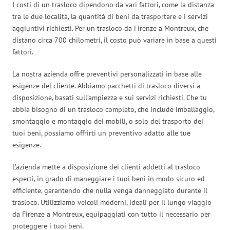
I costi di un trasloco dipendono da vari fattori, come la distanza
tra le due località, la quantità di beni da trasportare e i servizi
aggiuntivi richiesti. Per un trasloco da Firenze a Montreux, che
distano circa 700 chilometri, il costo può variare in base a questi
fattori.
La nostra azienda offre preventivi personalizzati in base alle
esigenze del cliente. Abbiamo pacchetti di trasloco diversi a
disposizione, basati sull’ampiezza e sui servizi richiesti. Che tu
abbia bisogno di un trasloco completo, che include imballaggio,
smontaggio e montaggio dei mobili, o solo del trasporto dei
tuoi beni, possiamo offrirti un preventivo adatto alle tue
esigenze.
L’azienda mette a disposizione dei clienti addetti al trasloco
esperti, in grado di maneggiare i tuoi beni in modo sicuro ed
efficiente, garantendo che nulla venga danneggiato durante il
trasloco. Utilizziamo veicoli moderni, ideali per il lungo viaggio
da Firenze a Montreux, equipaggiati con tutto il necessario per
proteggere i tuoi beni.