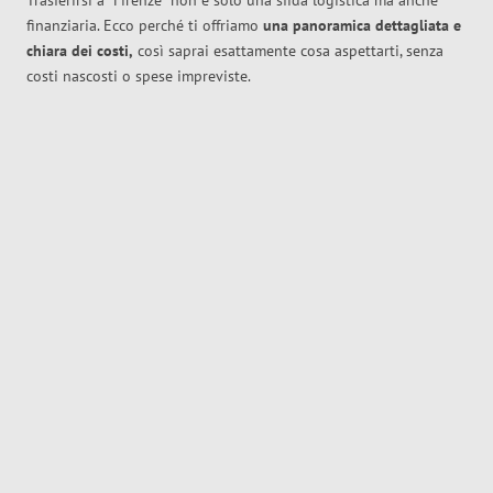
Trasferirsi a
Firenze
non è solo una sfida logistica ma anche
finanziaria. Ecco perché ti offriamo
una panoramica dettagliata e
chiara dei costi,
così saprai esattamente cosa aspettarti, senza
costi nascosti o spese impreviste.