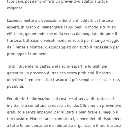
tuoi beni, possiamo offrirti un preventivo adatto alle tue
esigenze.
L’azienda mette a disposizione dei clienti addetti al trasloco
esperti, in grado di maneggiare i tuoi beni in modo sicuro ed
efficiente, garantendo che nulla venga danneggiato durante il
trasloco. Utilizziamo veicoli moderni, ideali per il lungo viaggio
da Firenze a Montreux, equipaggiati con tutto il necessario per
proteggere i tuoi beni.
Tutti i dipendenti dell’azienda sono esperti e formati per
garantire un processo di trasloco senza problemi. Il nostro
obiettivo è rendere il tuo trasloco il più semplice e senza stress
possibile.
Per ulteriori informazioni sui costi e sui servizi di trasloco, ti
invitiamo a contattare la nostra azienda. Offriamo un preventivo
gratuito e senza impegno, per aiutarti a pianificare al meglio il
tuo trasloco. Non esitare a contattarci, saremo lieti di rispondere
a tutte le tue domande e di aiutarti a organizzare il tuo trasloco